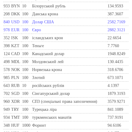
933
BYN
10
Бiлоруський рубль
134.9593
208
DKK
100
Данська крона
387.3607
840
USD
100
Долар США
2582.7169
978
EUR
100
Євро
2882.3121
352
ISK
100
ісландських крон
22.6654
398
KZT
100
Теньге
7.7760
124
CAD
100
Канадський долар
1948.8249
498
MDL
100
Молдовський лей
130.4435
578
NOK
100
Норвезька крона
318.6706
985
PLN
100
Злотий
673.1071
643
RUB
10
російських рублів
4.1397
702
SGD
100
Сінгапурський долар
1879.3193
960
XDR
100
СПЗ (спеціальні права запозичення)
3579.9271
949
TRY
100
Турецька ліра
841.1089
934
TMT
100
туркменських манатів
737.9191
348
HUF
1000
Форинт
94.6106