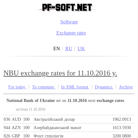
Software
Exchange rates
EN
RU
UK
NBU exchange rates for 11.10.2016 y.
For today
To computer
In XML format
Dynamics
Archive
National Bank of Ukraine
set on
11.10.2016
next
exchange rates
:
set from 11.10.2016
036
AUD
100
Австралійський долар
1962.0913
944
AZN
100
Азербайджанський манат
1613.5930
826
GBP
100
Фунт стерлінгів
3200.0800