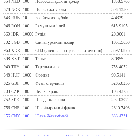
554
NZD
100
Новозеландський долар
1858.5763
578
NOK
100
Норвезька крона
308.1350
643
RUB
10
російських рублів
4.4329
946
RON
100
Румунський лей
615.9105
360
IDR
10000
Рупія
20.0061
702
SGD
100
Сінгапурський долар
1851.5638
960
XDR
100
СПЗ (спеціальні права запозичення)
3597.0876
398
KZT
100
Теньге
8.0855
949
TRY
100
Турецька ліра
758.4072
348
HUF
1000
Форинт
90.5141
826
GBP
100
Фунт стерлінгів
3285.8253
203
CZK
100
Чеська крона
103.4375
752
SEK
100
Шведська крона
292.0307
756
CHF
100
Швейцарський франк
2610.7498
156
CNY
100
Юань Женьміньбі
386.4331