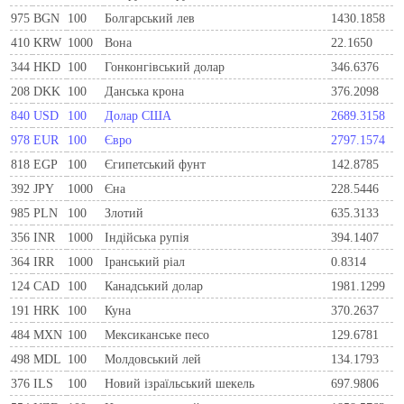
975
BGN
100
Болгарський лев
1430.1858
410
KRW
1000
Вона
22.1650
344
HKD
100
Гонконгівський долар
346.6376
208
DKK
100
Данська крона
376.2098
840
USD
100
Долар США
2689.3158
978
EUR
100
Євро
2797.1574
818
EGP
100
Єгипетський фунт
142.8785
392
JPY
1000
Єна
228.5446
985
PLN
100
Злотий
635.3133
356
INR
1000
Індійська рупія
394.1407
364
IRR
1000
Іранський ріал
0.8314
124
CAD
100
Канадський долар
1981.1299
191
HRK
100
Куна
370.2637
484
MXN
100
Мексиканське песо
129.6781
498
MDL
100
Молдовський лей
134.1793
376
ILS
100
Новий ізраїльський шекель
697.9806