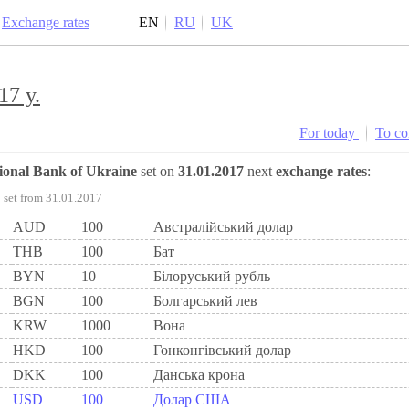
Exchange rates
EN
RU
UK
17 y.
For today
To c
tional Bank of Ukraine
set on
31.01.2017
next
exchange rates
:
set from 31.01.2017
AUD
100
Австралійський долар
THB
100
Бат
BYN
10
Бiлоруський рубль
BGN
100
Болгарський лев
KRW
1000
Вона
HKD
100
Гонконгівський долар
DKK
100
Данська крона
USD
100
Долар США