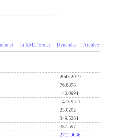
omputer
In XML format
Dynamics
Archive
2043.2019
76.8898
140.0994
1473.9511
23.0202
349.5264
387.5971
2711.9036