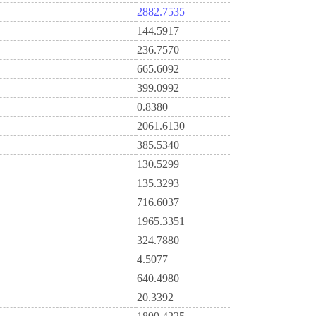
2882.7535
144.5917
236.7570
665.6092
399.0992
0.8380
2061.6130
385.5340
130.5299
135.3293
716.6037
1965.3351
324.7880
4.5077
640.4980
20.3392