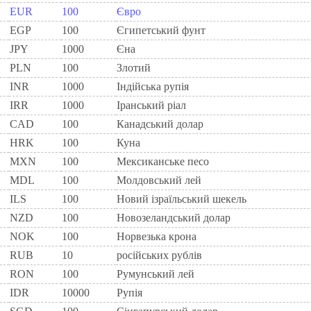
EUR
100
Євро
EGP
100
Єгипетський фунт
JPY
1000
Єна
PLN
100
Злотий
INR
1000
Індійська рупія
IRR
1000
Іранський ріал
CAD
100
Канадський долар
HRK
100
Куна
MXN
100
Мексиканське песо
MDL
100
Молдовський лей
ILS
100
Новий ізраїльський шекель
NZD
100
Новозеландський долар
NOK
100
Норвезька крона
RUB
10
російських рублів
RON
100
Румунський лей
IDR
10000
Рупія