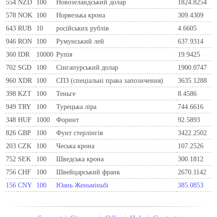
554
NZD
100
Новозеландський долар
1824.8254
578
NOK
100
Норвезька крона
309.4309
643
RUB
10
російських рублів
4.6605
946
RON
100
Румунський лей
637.9314
360
IDR
10000
Рупія
19.9425
702
SGD
100
Сінгапурський долар
1900.0747
960
XDR
100
СПЗ (спеціальні права запозичення)
3635.1288
398
KZT
100
Теньге
8.4586
949
TRY
100
Турецька ліра
744.6616
348
HUF
1000
Форинт
92.5893
826
GBP
100
Фунт стерлінгів
3422.2502
203
CZK
100
Чеська крона
107.2526
752
SEK
100
Шведська крона
300.1812
756
CHF
100
Швейцарський франк
2670.1142
156
CNY
100
Юань Женьміньбі
385.0853