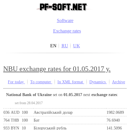
Software
Exchange rates
EN
RU
UK
NBU exchange rates for 01.05.2017 y.
For today
To computer
In XML format
Dynamics
Archive
National Bank of Ukraine
set on
01.05.2017
next
exchange rates
:
set from 28.04.2017
036
AUD
100
Австралійський долар
1982.0689
764
THB
100
Бат
76.6940
933
BYN
10
Бiлоруський рубль
141.5096