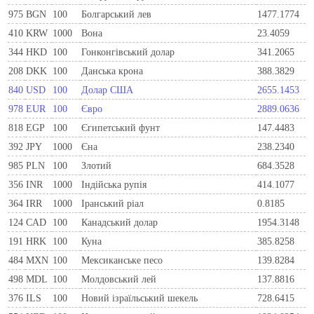
975
BGN
100
Болгарський лев
1477.1774
410
KRW
1000
Вона
23.4059
344
HKD
100
Гонконгівський долар
341.2065
208
DKK
100
Данська крона
388.3829
840
USD
100
Долар США
2655.1453
978
EUR
100
Євро
2889.0636
818
EGP
100
Єгипетський фунт
147.4483
392
JPY
1000
Єна
238.2340
985
PLN
100
Злотий
684.3528
356
INR
1000
Індійська рупія
414.1077
364
IRR
1000
Іранський ріал
0.8185
124
CAD
100
Канадський долар
1954.3148
191
HRK
100
Куна
385.8258
484
MXN
100
Мексиканське песо
139.8284
498
MDL
100
Молдовський лей
137.8816
376
ILS
100
Новий ізраїльський шекель
728.6415