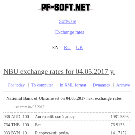
Software
Exchange rates
EN
RU
UK
NBU exchange rates for 04.05.2017 y.
For today
To computer
In XML format
Dynamics
Archive
National Bank of Ukraine
set on
04.05.2017
next
exchange rates
:
set from 04.05.2017
036
AUD
100
Австралійський долар
1981.5893
764
THB
100
Бат
76.9133
933
BYN
10
Бiлоруський рубль
141.7152