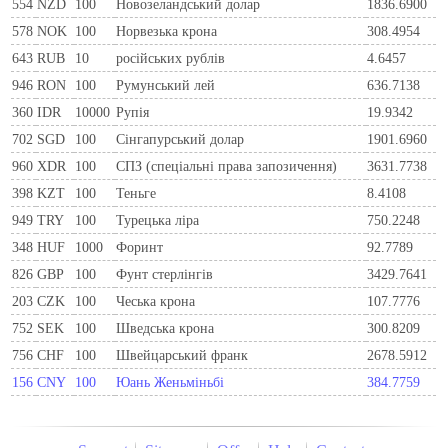
554
NZD
100
Новозеландський долар
1836.6900
578
NOK
100
Норвезька крона
308.4954
643
RUB
10
російських рублів
4.6457
946
RON
100
Румунський лей
636.7138
360
IDR
10000
Рупія
19.9342
702
SGD
100
Сінгапурський долар
1901.6960
960
XDR
100
СПЗ (спеціальні права запозичення)
3631.7738
398
KZT
100
Теньге
8.4108
949
TRY
100
Турецька ліра
750.2248
348
HUF
1000
Форинт
92.7789
826
GBP
100
Фунт стерлінгів
3429.7641
203
CZK
100
Чеська крона
107.7776
752
SEK
100
Шведська крона
300.8209
756
CHF
100
Швейцарський франк
2678.5912
156
CNY
100
Юань Женьміньбі
384.7759