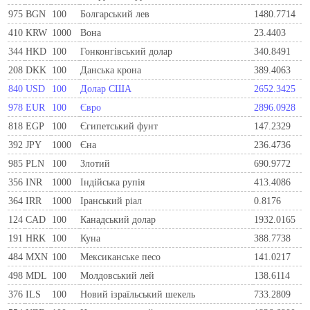
975
BGN
100
Болгарський лев
1480.7714
410
KRW
1000
Вона
23.4403
344
HKD
100
Гонконгівський долар
340.8491
208
DKK
100
Данська крона
389.4063
840
USD
100
Долар США
2652.3425
978
EUR
100
Євро
2896.0928
818
EGP
100
Єгипетський фунт
147.2329
392
JPY
1000
Єна
236.4736
985
PLN
100
Злотий
690.9772
356
INR
1000
Індійська рупія
413.4086
364
IRR
1000
Іранський ріал
0.8176
124
CAD
100
Канадський долар
1932.0165
191
HRK
100
Куна
388.7738
484
MXN
100
Мексиканське песо
141.0217
498
MDL
100
Молдовський лей
138.6114
376
ILS
100
Новий ізраїльський шекель
733.2809