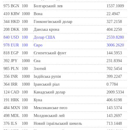
975
BGN
100
Болгарський лев
1537.1009
410
KRW
1000
Вона
22.4947
344
HKD
100
Гонконгівський долар
327.2158
208
DKK
100
Данська крона
404.2250
840
USD
100
Долар США
2559.8280
978
EUR
100
Євро
3006.2620
818
EGP
100
Єгипетський фунт
144.5953
392
JPY
1000
Єна
231.8394
985
PLN
100
Злотий
702.5454
356
INR
1000
Індійська рупія
399.2247
364
IRR
1000
Іранський ріал
0.7784
124
CAD
100
Канадський долар
2009.5334
191
HRK
100
Куна
406.6198
484
MXN
100
Мексиканське песо
143.5374
498
MDL
100
Молдовський лей
143.2697
376
ILS
100
Новий ізраїльський шекель
713.1448