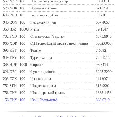
554
NZD
100
Новозеландський долар
1864.8111
578
NOK
100
Норвезька крона
321.3947
643
RUB
10
російських рублів
4.2716
946
RON
100
Румунський лей
657.4657
360
IDR
10000
Рупія
19.1547
702
SGD
100
Сінгапурський долар
1873.9945
960
XDR
100
СПЗ (спеціальні права запозичення)
3602.6008
398
KZT
100
Теньге
7.6892
949
TRY
100
Турецька ліра
725.1518
348
HUF
1000
Форинт
98.8414
826
GBP
100
Фунт стерлінгів
3298.3290
203
CZK
100
Чеська крона
114.9974
752
SEK
100
Шведська крона
316.9992
756
CHF
100
Швейцарський франк
2633.1453
156
CNY
100
Юань Женьміньбі
383.0219