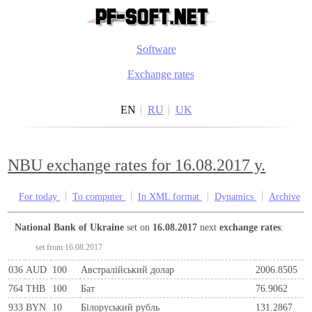
Software
Exchange rates
EN
RU
UK
NBU exchange rates for 16.08.2017 y.
For today
To computer
In XML format
Dynamics
Archive
National Bank of Ukraine
set on
16.08.2017
next
exchange rates
:
set from 16.08.2017
036
AUD
100
Австралійський долар
2006.8505
764
THB
100
Бат
76.9062
933
BYN
10
Бiлоруський рубль
131.2867