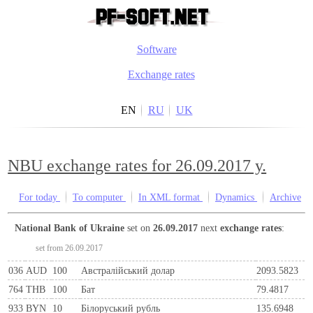
Software
Exchange rates
EN
RU
UK
NBU exchange rates for 26.09.2017 y.
For today
To computer
In XML format
Dynamics
Archive
National Bank of Ukraine
set on
26.09.2017
next
exchange rates
:
set from 26.09.2017
036
AUD
100
Австралійський долар
2093.5823
764
THB
100
Бат
79.4817
933
BYN
10
Бiлоруський рубль
135.6948