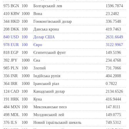
975
BGN
100
Болгарський лев
1596.7874
410
KRW
1000
Вона
23.2482
344
HKD
100
Гонконгівський долар
336.7548
208
DKK
100
Данська крона
419.7463
840
USD
100
Долар США
2631.6649
978
EUR
100
Євро
3122.9967
818
EGP
100
Єгипетський фунт
149.5196
392
JPY
1000
Єна
234.4768
985
PLN
100
Злотий
731.7066
356
INR
1000
Індійська рупія
404.2008
364
IRR
1000
Іранський ріал
0.7822
124
CAD
100
Канадський долар
2134.6526
191
HRK
100
Куна
416.9444
484
MXN
100
Мексиканське песо
147.8111
498
MDL
100
Молдовський лей
149.0775
376
ILS
100
Новий ізраїльський шекель
749.5312