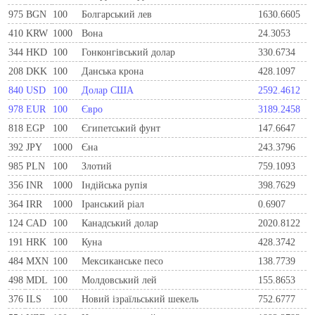
975
BGN
100
Болгарський лев
1630.6605
410
KRW
1000
Вона
24.3053
344
HKD
100
Гонконгівський долар
330.6734
208
DKK
100
Данська крона
428.1097
840
USD
100
Долар США
2592.4612
978
EUR
100
Євро
3189.2458
818
EGP
100
Єгипетський фунт
147.6647
392
JPY
1000
Єна
243.3796
985
PLN
100
Злотий
759.1093
356
INR
1000
Індійська рупія
398.7629
364
IRR
1000
Іранський ріал
0.6907
124
CAD
100
Канадський долар
2020.8122
191
HRK
100
Куна
428.3742
484
MXN
100
Мексиканське песо
138.7739
498
MDL
100
Молдовський лей
155.8653
376
ILS
100
Новий ізраїльський шекель
752.6777