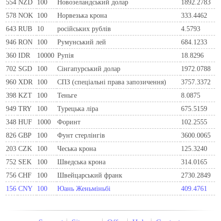
554
NZD
100
Новозеландський долар
1892.2783
578
NOK
100
Норвезька крона
333.4462
643
RUB
10
російських рублів
4.5793
946
RON
100
Румунський лей
684.1233
360
IDR
10000
Рупія
18.8296
702
SGD
100
Сінгапурський долар
1972.0788
960
XDR
100
СПЗ (спеціальні права запозичення)
3757.3372
398
KZT
100
Теньге
8.0875
949
TRY
100
Турецька ліра
675.5159
348
HUF
1000
Форинт
102.2555
826
GBP
100
Фунт стерлінгів
3600.0065
203
CZK
100
Чеська крона
125.3240
752
SEK
100
Шведська крона
314.0165
756
CHF
100
Швейцарський франк
2730.2849
156
CNY
100
Юань Женьміньбі
409.4761