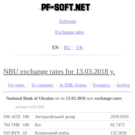
Software
Exchange rates
EN
RU
UK
NBU exchange rates for 13.03.2018 y.
For today
To computer
In XML format
Dynamics
Archive
National Bank of Ukraine
set on
13.03.2018
next
exchange rates
:
set from 13.03.2018
036
AUD
100
Австралійський долар
2039.0293
764
THB
100
Бат
82.7473
933
BYN
10
Бiлоруський рубль
132.5050