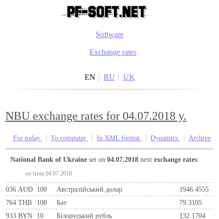
Software
Exchange rates
EN
RU
UK
NBU exchange rates for 04.07.2018 y.
For today
To computer
In XML format
Dynamics
Archive
National Bank of Ukraine
set on
04.07.2018
next
exchange rates
:
set from 04.07.2018
036
AUD
100
Австралійський долар
1946.4555
764
THB
100
Бат
79.3105
933
BYN
10
Бiлоруський рубль
132.1704