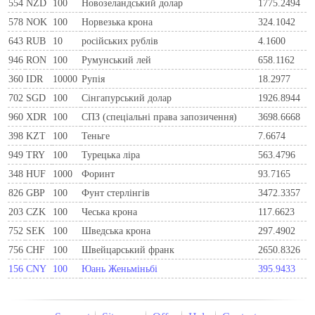
554
NZD
100
Новозеландський долар
1775.2494
578
NOK
100
Норвезька крона
324.1042
643
RUB
10
російських рублів
4.1600
946
RON
100
Румунський лей
658.1162
360
IDR
10000
Рупія
18.2977
702
SGD
100
Сінгапурський долар
1926.8944
960
XDR
100
СПЗ (спеціальні права запозичення)
3698.6668
398
KZT
100
Теньге
7.6674
949
TRY
100
Турецька ліра
563.4796
348
HUF
1000
Форинт
93.7165
826
GBP
100
Фунт стерлінгів
3472.3357
203
CZK
100
Чеська крона
117.6623
752
SEK
100
Шведська крона
297.4902
756
CHF
100
Швейцарський франк
2650.8326
156
CNY
100
Юань Женьміньбі
395.9433