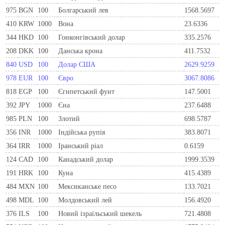
975
BGN
100
Болгарський лев
1568.5697
410
KRW
1000
Вона
23.6336
344
HKD
100
Гонконгівський долар
335.2576
208
DKK
100
Данська крона
411.7532
840
USD
100
Долар США
2629.9259
978
EUR
100
Євро
3067.8086
818
EGP
100
Єгипетський фунт
147.5001
392
JPY
1000
Єна
237.6488
985
PLN
100
Злотий
698.5787
356
INR
1000
Індійська рупія
383.8071
364
IRR
1000
Іранський ріал
0.6159
124
CAD
100
Канадський долар
1999.3539
191
HRK
100
Куна
415.4389
484
MXN
100
Мексиканське песо
133.7021
498
MDL
100
Молдовський лей
156.4920
376
ILS
100
Новий ізраїльський шекель
721.4808