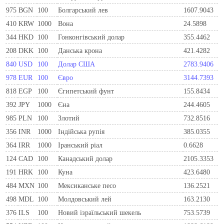
975
BGN
100
Болгарський лев
1607.9043
410
KRW
1000
Вона
24.5898
344
HKD
100
Гонконгівський долар
355.4462
208
DKK
100
Данська крона
421.4282
840
USD
100
Долар США
2783.9406
978
EUR
100
Євро
3144.7393
818
EGP
100
Єгипетський фунт
155.8434
392
JPY
1000
Єна
244.4605
985
PLN
100
Злотий
732.8516
356
INR
1000
Індійська рупія
385.0355
364
IRR
1000
Іранський ріал
0.6628
124
CAD
100
Канадський долар
2105.3353
191
HRK
100
Куна
423.6480
484
MXN
100
Мексиканське песо
136.2521
498
MDL
100
Молдовський лей
163.2130
376
ILS
100
Новий ізраїльський шекель
753.5739