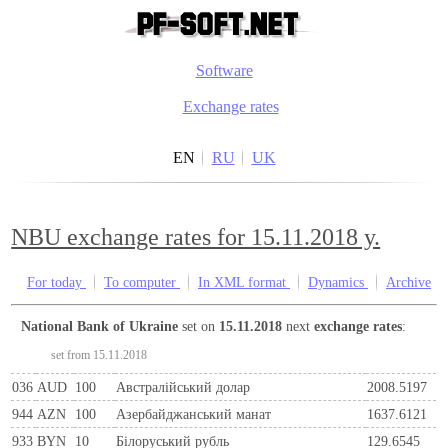
Software
Exchange rates
EN
RU
UK
NBU exchange rates for 15.11.2018 y.
For today
To computer
In XML format
Dynamics
Archive
National Bank of Ukraine
set on
15.11.2018
next
exchange rates
:
set from 15.11.2018
036
AUD
100
Австралійський долар
2008.5197
944
AZN
100
Азербайджанський манат
1637.6121
933
BYN
10
Бiлоруський рубль
129.6545