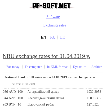
Software
Exchange rates
EN
RU
UK
NBU exchange rates for 01.04.2019 y.
For today
To computer
In XML format
Dynamics
Archive
National Bank of Ukraine
set on
01.04.2019
next
exchange rates
:
set from 01.04.2019
036
AUD
100
Австралійський долар
1932.2058
944
AZN
100
Азербайджанський манат
1600.5355
933
BYN
10
Бiлоруський рубль
127.8323