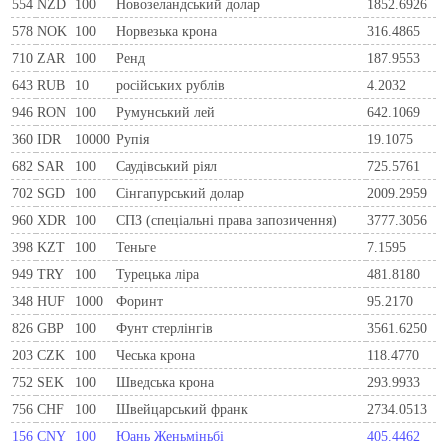
554
NZD
100
Новозеландський долар
1852.6926
578
NOK
100
Норвезька крона
316.4865
710
ZAR
100
Ренд
187.9553
643
RUB
10
російських рублів
4.2032
946
RON
100
Румунський лей
642.1069
360
IDR
10000
Рупія
19.1075
682
SAR
100
Саудівський ріял
725.5761
702
SGD
100
Сінгапурський долар
2009.2959
960
XDR
100
СПЗ (спеціальні права запозичення)
3777.3056
398
KZT
100
Теньге
7.1595
949
TRY
100
Турецька ліра
481.8180
348
HUF
1000
Форинт
95.2170
826
GBP
100
Фунт стерлінгів
3561.6250
203
CZK
100
Чеська крона
118.4770
752
SEK
100
Шведська крона
293.9933
756
CHF
100
Швейцарський франк
2734.0513
156
CNY
100
Юань Женьміньбі
405.4462