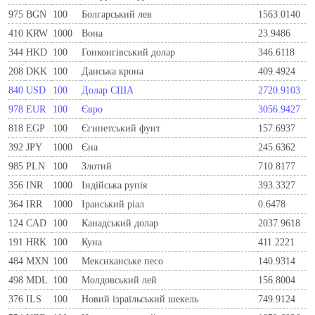
975
BGN
100
Болгарський лев
1563.0140
410
KRW
1000
Вона
23.9486
344
HKD
100
Гонконгівський долар
346.6118
208
DKK
100
Данська крона
409.4924
840
USD
100
Долар США
2720.9103
978
EUR
100
Євро
3056.9427
818
EGP
100
Єгипетський фунт
157.6937
392
JPY
1000
Єна
245.6362
985
PLN
100
Злотий
710.8177
356
INR
1000
Індійська рупія
393.3327
364
IRR
1000
Іранський ріал
0.6478
124
CAD
100
Канадський долар
2037.9618
191
HRK
100
Куна
411.2221
484
MXN
100
Мексиканське песо
140.9314
498
MDL
100
Молдовський лей
156.8004
376
ILS
100
Новий ізраїльський шекель
749.9124