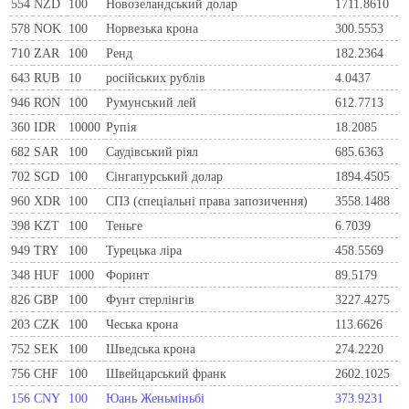
554
NZD
100
Новозеландський долар
1711.8610
578
NOK
100
Норвезька крона
300.5553
710
ZAR
100
Ренд
182.2364
643
RUB
10
російських рублів
4.0437
946
RON
100
Румунський лей
612.7713
360
IDR
10000
Рупія
18.2085
682
SAR
100
Саудівський ріял
685.6363
702
SGD
100
Сінгапурський долар
1894.4505
960
XDR
100
СПЗ (спеціальні права запозичення)
3558.1488
398
KZT
100
Теньге
6.7039
949
TRY
100
Турецька ліра
458.5569
348
HUF
1000
Форинт
89.5179
826
GBP
100
Фунт стерлінгів
3227.4275
203
CZK
100
Чеська крона
113.6626
752
SEK
100
Шведська крона
274.2220
756
CHF
100
Швейцарський франк
2602.1025
156
CNY
100
Юань Женьміньбі
373.9231