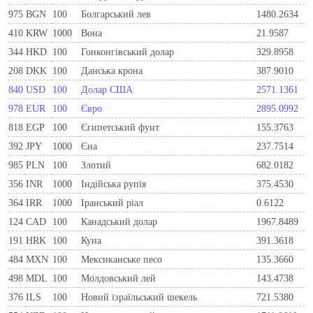
975
BGN
100
Болгарський лев
1480.2634
410
KRW
1000
Вона
21.9587
344
HKD
100
Гонконгівський долар
329.8958
208
DKK
100
Данська крона
387.9010
840
USD
100
Долар США
2571.1361
978
EUR
100
Євро
2895.0992
818
EGP
100
Єгипетський фунт
155.3763
392
JPY
1000
Єна
237.7514
985
PLN
100
Злотий
682.0182
356
INR
1000
Індійська рупія
375.4530
364
IRR
1000
Іранський ріал
0.6122
124
CAD
100
Канадський долар
1967.8489
191
HRK
100
Куна
391.3618
484
MXN
100
Мексиканське песо
135.3660
498
MDL
100
Молдовський лей
143.4738
376
ILS
100
Новий ізраїльський шекель
721.5380