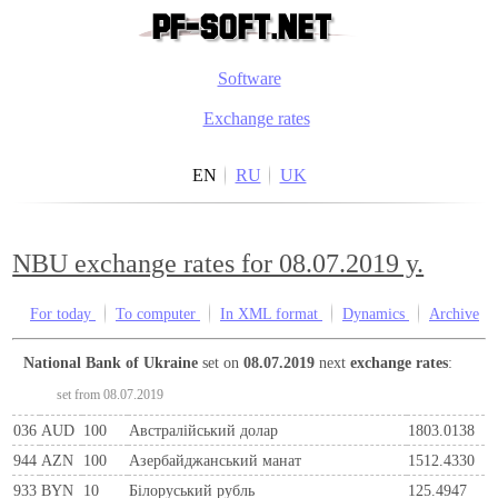
Software
Exchange rates
EN
RU
UK
NBU exchange rates for 08.07.2019 y.
For today
To computer
In XML format
Dynamics
Archive
National Bank of Ukraine
set on
08.07.2019
next
exchange rates
:
set from 08.07.2019
036
AUD
100
Австралійський долар
1803.0138
944
AZN
100
Азербайджанський манат
1512.4330
933
BYN
10
Бiлоруський рубль
125.4947