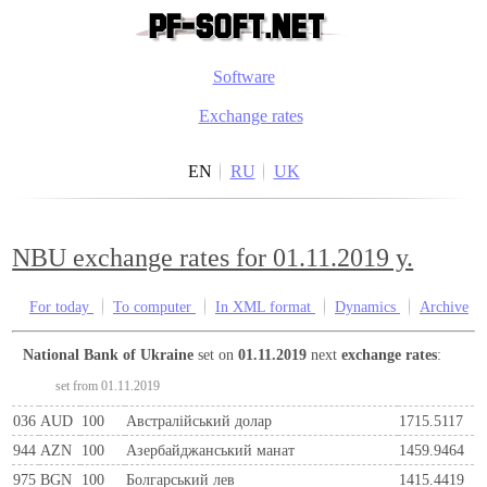
Software
Exchange rates
EN
RU
UK
NBU exchange rates for 01.11.2019 y.
For today
To computer
In XML format
Dynamics
Archive
National Bank of Ukraine
set on
01.11.2019
next
exchange rates
:
set from 01.11.2019
036
AUD
100
Австралійський долар
1715.5117
944
AZN
100
Азербайджанський манат
1459.9464
975
BGN
100
Болгарський лев
1415.4419