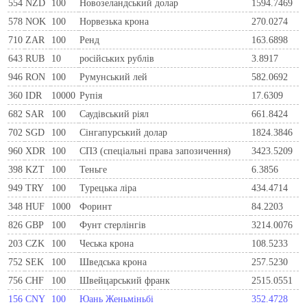
554
NZD
100
Новозеландський долар
1594.7469
578
NOK
100
Норвезька крона
270.0274
710
ZAR
100
Ренд
163.6898
643
RUB
10
російських рублів
3.8917
946
RON
100
Румунський лей
582.0692
360
IDR
10000
Рупія
17.6309
682
SAR
100
Саудівський ріял
661.8424
702
SGD
100
Сінгапурський долар
1824.3846
960
XDR
100
СПЗ (спеціальні права запозичення)
3423.5209
398
KZT
100
Теньге
6.3856
949
TRY
100
Турецька ліра
434.4714
348
HUF
1000
Форинт
84.2203
826
GBP
100
Фунт стерлінгів
3214.0076
203
CZK
100
Чеська крона
108.5233
752
SEK
100
Шведська крона
257.5230
756
CHF
100
Швейцарський франк
2515.0551
156
CNY
100
Юань Женьміньбі
352.4728