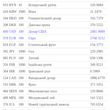
933
BYN
10
Бiлоруський рубль
120.9684
410
KRW
1000
Вона
21.2479
344
HKD
100
Гонконгівський долар
316.7379
208
DKK
100
Данська крона
370.5522
840
USD
100
Долар США
2481.9089
978
EUR
100
Євро
2768.3212
818
EGP
100
Єгипетський фунт
154.3773
392
JPY
1000
Єна
229.2985
985
PLN
100
Злотий
650.1306
356
INR
1000
Індійська рупія
349.9221
364
IRR
1000
Іранський ріал
0.5909
124
CAD
100
Канадський долар
1886.6770
191
HRK
100
Куна
371.1931
484
MXN
100
Мексиканське песо
129.8066
498
MDL
100
Молдовський лей
141.5322
376
ILS
100
Новий ізраїльський шекель
703.6554