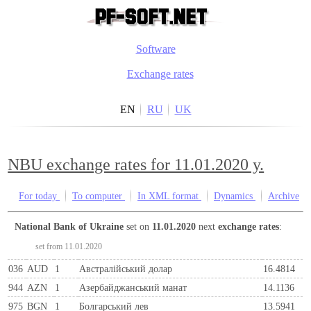
Software
Exchange rates
EN
RU
UK
NBU exchange rates for 11.01.2020 y.
For today
To computer
In XML format
Dynamics
Archive
National Bank of Ukraine
set on
11.01.2020
next
exchange rates
:
set from 11.01.2020
036
AUD
1
Австралійський долар
16.4814
944
AZN
1
Азербайджанський манат
14.1136
975
BGN
1
Болгарський лев
13.5941