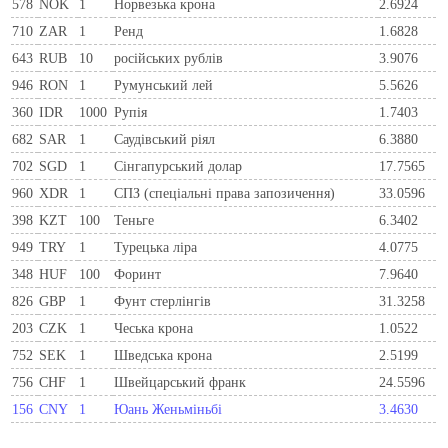
578
NOK
1
Норвезька крона
2.6924
710
ZAR
1
Ренд
1.6828
643
RUB
10
російських рублів
3.9076
946
RON
1
Румунський лей
5.5626
360
IDR
1000
Рупія
1.7403
682
SAR
1
Саудівський ріял
6.3880
702
SGD
1
Сінгапурський долар
17.7565
960
XDR
1
СПЗ (спеціальні права запозичення)
33.0596
398
KZT
100
Теньге
6.3402
949
TRY
1
Турецька ліра
4.0775
348
HUF
100
Форинт
7.9640
826
GBP
1
Фунт стерлінгів
31.3258
203
CZK
1
Чеська крона
1.0522
752
SEK
1
Шведська крона
2.5199
756
CHF
1
Швейцарський франк
24.5596
156
CNY
1
Юань Женьміньбі
3.4630