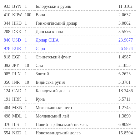
933
BYN
1
Бiлоруський рубль
11.3162
410
KRW
100
Вона
2.0637
344
HKD
1
Гонконгівський долар
3.0862
208
DKK
1
Данська крона
3.5576
840
USD
1
Долар США
23.9677
978
EUR
1
Євро
26.5874
818
EGP
1
Єгипетський фунт
1.4987
392
JPY
10
Єна
2.1855
985
PLN
1
Злотий
6.2623
356
INR
10
Індійська рупія
3.3781
124
CAD
1
Канадський долар
18.3436
191
HRK
1
Куна
3.5711
484
MXN
1
Мексиканське песо
1.2745
498
MDL
1
Молдовський лей
1.3890
376
ILS
1
Новий ізраїльський шекель
6.9099
554
NZD
1
Новозеландський долар
15.8594