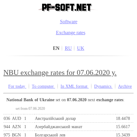
Software
Exchange rates
EN
RU
UK
NBU exchange rates for 07.06.2020 y.
For today
To computer
In XML format
Dynamics
Archive
National Bank of Ukraine
set on
07.06.2020
next
exchange rates
:
set from 07.06.2020
036
AUD
1
Австралійський долар
18.4478
944
AZN
1
Азербайджанський манат
15.6617
975
BGN
1
Болгарський лев
15.3439