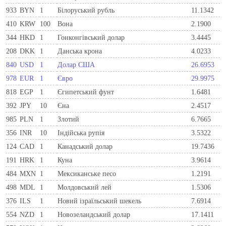
933
BYN
1
Бiлоруський рубль
11.1342
410
KRW
100
Вона
2.1900
344
HKD
1
Гонконгівський долар
3.4445
208
DKK
1
Данська крона
4.0233
840
USD
1
Долар США
26.6953
978
EUR
1
Євро
29.9975
818
EGP
1
Єгипетський фунт
1.6481
392
JPY
10
Єна
2.4517
985
PLN
1
Злотий
6.7665
356
INR
10
Індійська рупія
3.5322
124
CAD
1
Канадський долар
19.7436
191
HRK
1
Куна
3.9614
484
MXN
1
Мексиканське песо
1.2191
498
MDL
1
Молдовський лей
1.5306
376
ILS
1
Новий ізраїльський шекель
7.6914
554
NZD
1
Новозеландський долар
17.1411