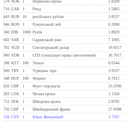
578
NOK
1
Норвезька крона
2.8260
710
ZAR
1
Ренд
1.5805
643
RUB
10
російських рублів
3.8557
946
RON
1
Румунський лей
6.2000
360
IDR
1000
Рупія
1.8929
682
SAR
1
Саудівський ріял
7.1095
702
SGD
1
Сінгапурський долар
19.0517
960
XDR
1
СПЗ (спеціальні права запозичення)
36.7617
398
KZT
100
Теньге
6.6544
949
TRY
1
Турецька ліра
3.9537
348
HUF
100
Форинт
8.7015
826
GBP
1
Фунт стерлінгів
33.4786
203
CZK
1
Чеська крона
1.1264
752
SEK
1
Шведська крона
2.8785
756
CHF
1
Швейцарський франк
27.8308
156
CNY
1
Юань Женьміньбі
3.7507