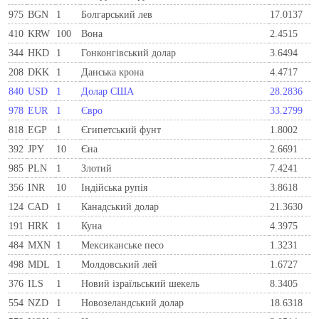
975
BGN
1
Болгарський лев
17.0137
410
KRW
100
Вона
2.4515
344
HKD
1
Гонконгівський долар
3.6494
208
DKK
1
Данська крона
4.4717
840
USD
1
Долар США
28.2836
978
EUR
1
Євро
33.2799
818
EGP
1
Єгипетський фунт
1.8002
392
JPY
10
Єна
2.6691
985
PLN
1
Злотий
7.4241
356
INR
10
Індійська рупія
3.8618
124
CAD
1
Канадський долар
21.3630
191
HRK
1
Куна
4.3975
484
MXN
1
Мексиканське песо
1.3231
498
MDL
1
Молдовський лей
1.6727
376
ILS
1
Новий ізраїльський шекель
8.3405
554
NZD
1
Новозеландський долар
18.6318