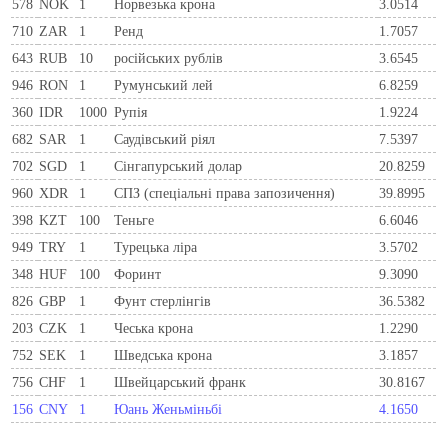
578
NOK
1
Норвезька крона
3.0514
710
ZAR
1
Ренд
1.7057
643
RUB
10
російських рублів
3.6545
946
RON
1
Румунський лей
6.8259
360
IDR
1000
Рупія
1.9224
682
SAR
1
Саудівський ріял
7.5397
702
SGD
1
Сінгапурський долар
20.8259
960
XDR
1
СПЗ (спеціальні права запозичення)
39.8995
398
KZT
100
Теньге
6.6046
949
TRY
1
Турецька ліра
3.5702
348
HUF
100
Форинт
9.3090
826
GBP
1
Фунт стерлінгів
36.5382
203
CZK
1
Чеська крона
1.2290
752
SEK
1
Шведська крона
3.1857
756
CHF
1
Швейцарський франк
30.8167
156
CNY
1
Юань Женьміньбі
4.1650