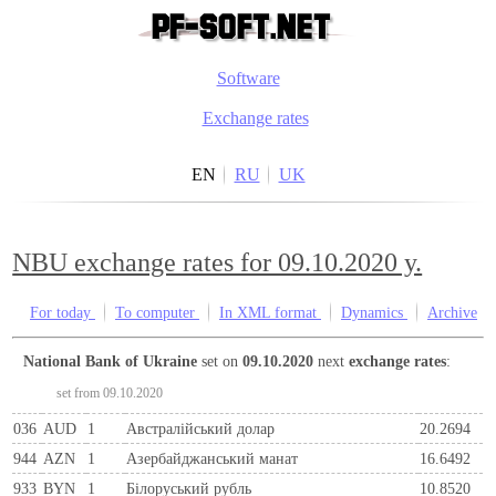
Software
Exchange rates
EN
RU
UK
NBU exchange rates for 09.10.2020 y.
For today
To computer
In XML format
Dynamics
Archive
National Bank of Ukraine
set on
09.10.2020
next
exchange rates
:
set from 09.10.2020
036
AUD
1
Австралійський долар
20.2694
944
AZN
1
Азербайджанський манат
16.6492
933
BYN
1
Бiлоруський рубль
10.8520