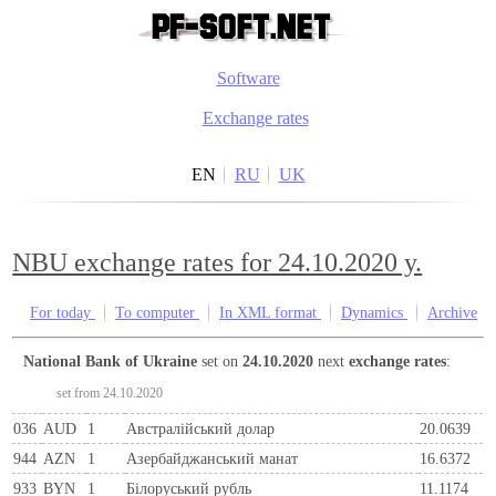
Software
Exchange rates
EN
RU
UK
NBU exchange rates for 24.10.2020 y.
For today
To computer
In XML format
Dynamics
Archive
National Bank of Ukraine
set on
24.10.2020
next
exchange rates
:
set from 24.10.2020
036
AUD
1
Австралійський долар
20.0639
944
AZN
1
Азербайджанський манат
16.6372
933
BYN
1
Бiлоруський рубль
11.1174