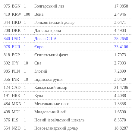
975
BGN
1
Болгарський лев
17.0858
410
KRW
100
Вона
2.4946
344
HKD
1
Гонконгівський долар
3.6471
208
DKK
1
Данська крона
4.4903
840
USD
1
Долар США
28.2650
978
EUR
1
Євро
33.4106
818
EGP
1
Єгипетський фунт
1.7973
392
JPY
10
Єна
2.7003
985
PLN
1
Злотий
7.2899
356
INR
10
Індійська рупія
3.8429
124
CAD
1
Канадський долар
21.4706
191
HRK
1
Куна
4.4088
484
MXN
1
Мексиканське песо
1.3358
498
MDL
1
Молдовський лей
1.6590
376
ILS
1
Новий ізраїльський шекель
8.3570
554
NZD
1
Новозеландський долар
18.8287