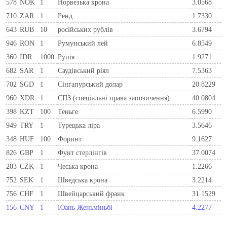
578
NOK
1
Норвезька крона
3.0568
710
ZAR
1
Ренд
1.7330
643
RUB
10
російських рублів
3.6794
946
RON
1
Румунський лей
6.8549
360
IDR
1000
Рупія
1.9271
682
SAR
1
Саудівський ріял
7.5363
702
SGD
1
Сінгапурський долар
20.8229
960
XDR
1
СПЗ (спеціальні права запозичення)
40.0804
398
KZT
100
Теньге
6.5990
949
TRY
1
Турецька ліра
3.5646
348
HUF
100
Форинт
9.1627
826
GBP
1
Фунт стерлінгів
37.0074
203
CZK
1
Чеська крона
1.2266
752
SEK
1
Шведська крона
3.2214
756
CHF
1
Швейцарський франк
31.1529
156
CNY
1
Юань Женьміньбі
4.2277