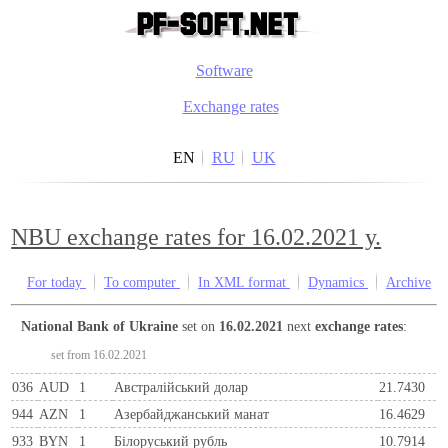
Software
Exchange rates
EN
RU
UK
NBU exchange rates for 16.02.2021 y.
For today
To computer
In XML format
Dynamics
Archive
National Bank of Ukraine
set on
16.02.2021
next
exchange rates
:
set from 16.02.2021
036
AUD
1
Австралійський долар
21.7430
944
AZN
1
Азербайджанський манат
16.4629
933
BYN
1
Бiлоруський рубль
10.7914