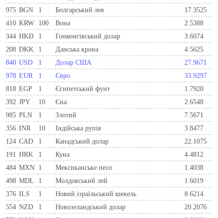
975
BGN
1
Болгарський лев
17.3525
410
KRW
100
Вона
2.5388
344
HKD
1
Гонконгівський долар
3.6074
208
DKK
1
Данська крона
4.5625
840
USD
1
Долар США
27.9671
978
EUR
1
Євро
33.9297
818
EGP
1
Єгипетський фунт
1.7920
392
JPY
10
Єна
2.6548
985
PLN
1
Злотий
7.5671
356
INR
10
Індійська рупія
3.8477
124
CAD
1
Канадський долар
22.1075
191
HRK
1
Куна
4.4812
484
MXN
1
Мексиканське песо
1.4038
498
MDL
1
Молдовський лей
1.6019
376
ILS
1
Новий ізраїльський шекель
8.6214
554
NZD
1
Новозеландський долар
20.2076