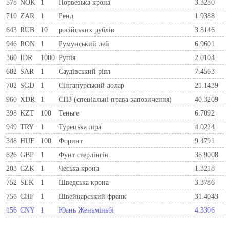
578
NOK
1
Норвезька крона
3.3280
710
ZAR
1
Ренд
1.9388
643
RUB
10
російських рублів
3.8146
946
RON
1
Румунський лей
6.9601
360
IDR
1000
Рупія
2.0104
682
SAR
1
Саудівський ріял
7.4563
702
SGD
1
Сінгапурський долар
21.1439
960
XDR
1
СПЗ (спеціальні права запозичення)
40.3209
398
KZT
100
Теньге
6.7092
949
TRY
1
Турецька ліра
4.0224
348
HUF
100
Форинт
9.4791
826
GBP
1
Фунт стерлінгів
38.9008
203
CZK
1
Чеська крона
1.3218
752
SEK
1
Шведська крона
3.3786
756
CHF
1
Швейцарський франк
31.4043
156
CNY
1
Юань Женьміньбі
4.3306