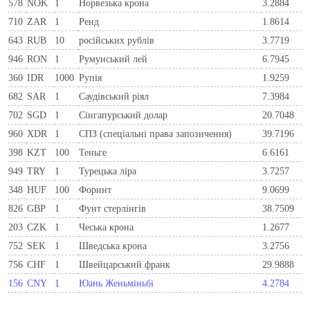
578
NOK
1
Норвезька крона
3.2884
710
ZAR
1
Ренд
1.8614
643
RUB
10
російських рублів
3.7719
946
RON
1
Румунський лей
6.7945
360
IDR
1000
Рупія
1.9259
682
SAR
1
Саудівський ріял
7.3984
702
SGD
1
Сінгапурський долар
20.7048
960
XDR
1
СПЗ (спеціальні права запозичення)
39.7196
398
KZT
100
Теньге
6.6161
949
TRY
1
Турецька ліра
3.7257
348
HUF
100
Форинт
9.0699
826
GBP
1
Фунт стерлінгів
38.7509
203
CZK
1
Чеська крона
1.2677
752
SEK
1
Шведська крона
3.2756
756
CHF
1
Швейцарський франк
29.9888
156
CNY
1
Юань Женьміньбі
4.2784