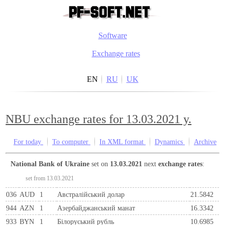
Software
Exchange rates
EN
RU
UK
NBU exchange rates for 13.03.2021 y.
For today
To computer
In XML format
Dynamics
Archive
National Bank of Ukraine
set on
13.03.2021
next
exchange rates
:
set from 13.03.2021
036
AUD
1
Австралійський долар
21.5842
944
AZN
1
Азербайджанський манат
16.3342
933
BYN
1
Бiлоруський рубль
10.6985