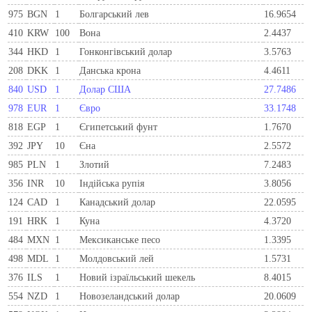
975
BGN
1
Болгарський лев
16.9654
410
KRW
100
Вона
2.4437
344
HKD
1
Гонконгівський долар
3.5763
208
DKK
1
Данська крона
4.4611
840
USD
1
Долар США
27.7486
978
EUR
1
Євро
33.1748
818
EGP
1
Єгипетський фунт
1.7670
392
JPY
10
Єна
2.5572
985
PLN
1
Злотий
7.2483
356
INR
10
Індійська рупія
3.8056
124
CAD
1
Канадський долар
22.0595
191
HRK
1
Куна
4.3720
484
MXN
1
Мексиканське песо
1.3395
498
MDL
1
Молдовський лей
1.5731
376
ILS
1
Новий ізраїльський шекель
8.4015
554
NZD
1
Новозеландський долар
20.0609