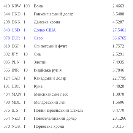
410
KRW
100
Вона
2.4663
344
HKD
1
Гонконгівський долар
3.5488
208
DKK
1
Данська крона
4.5287
840
USD
1
Долар США
27.5461
978
EUR
1
Євро
33.6765
818
EGP
1
Єгипетський фунт
1.7572
392
JPY
10
Єна
2.5291
985
PLN
1
Злотий
7.4935
356
INR
10
Індійська рупія
3.7846
124
CAD
1
Канадський долар
22.7795
191
HRK
1
Куна
4.4828
484
MXN
1
Мексиканське песо
1.3878
498
MDL
1
Молдовський лей
1.5606
376
ILS
1
Новий ізраїльський шекель
8.4770
554
NZD
1
Новозеландський долар
20.1266
578
NOK
1
Норвезька крона
3.3115