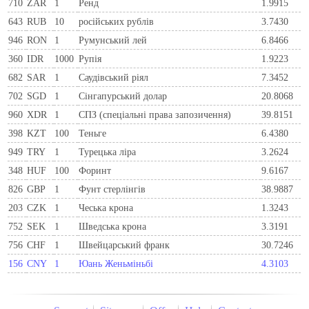
710
ZAR
1
Ренд
1.9915
643
RUB
10
російських рублів
3.7430
946
RON
1
Румунський лей
6.8466
360
IDR
1000
Рупія
1.9223
682
SAR
1
Саудівський ріял
7.3452
702
SGD
1
Сінгапурський долар
20.8068
960
XDR
1
СПЗ (спеціальні права запозичення)
39.8151
398
KZT
100
Теньге
6.4380
949
TRY
1
Турецька ліра
3.2624
348
HUF
100
Форинт
9.6167
826
GBP
1
Фунт стерлінгів
38.9887
203
CZK
1
Чеська крона
1.3243
752
SEK
1
Шведська крона
3.3191
756
CHF
1
Швейцарський франк
30.7246
156
CNY
1
Юань Женьміньбі
4.3103