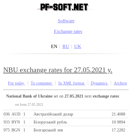
Software
Exchange rates
EN
RU
UK
NBU exchange rates for 27.05.2021 y.
For today
To computer
In XML format
Dynamics
Archive
National Bank of Ukraine
set on
27.05.2021
next
exchange rates
:
set from 27.05.2021
036
AUD
1
Австралійський долар
21.4088
933
BYN
1
Бiлоруський рубль
10.9894
975
BGN
1
Болгарський лев
17.2282