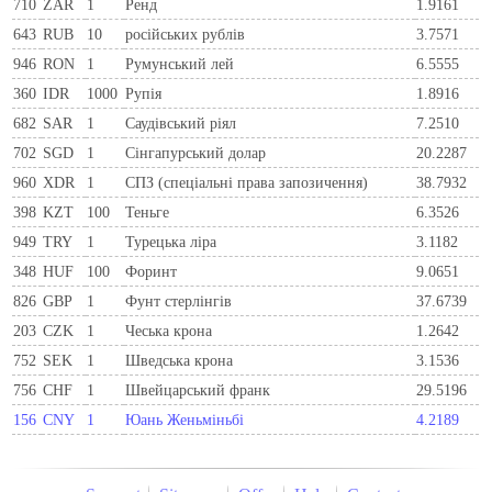
710
ZAR
1
Ренд
1.9161
643
RUB
10
російських рублів
3.7571
946
RON
1
Румунський лей
6.5555
360
IDR
1000
Рупія
1.8916
682
SAR
1
Саудівський ріял
7.2510
702
SGD
1
Сінгапурський долар
20.2287
960
XDR
1
СПЗ (спеціальні права запозичення)
38.7932
398
KZT
100
Теньге
6.3526
949
TRY
1
Турецька ліра
3.1182
348
HUF
100
Форинт
9.0651
826
GBP
1
Фунт стерлінгів
37.6739
203
CZK
1
Чеська крона
1.2642
752
SEK
1
Шведська крона
3.1536
756
CHF
1
Швейцарський франк
29.5196
156
CNY
1
Юань Женьміньбі
4.2189