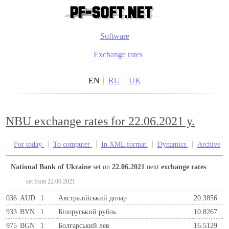
Software
Exchange rates
EN
RU
UK
NBU exchange rates for 22.06.2021 y.
For today
To computer
In XML format
Dynamics
Archive
National Bank of Ukraine
set on
22.06.2021
next
exchange rates
:
set from 22.06.2021
036
AUD
1
Австралійський долар
20.3856
933
BYN
1
Бiлоруський рубль
10.8267
975
BGN
1
Болгарський лев
16.5129