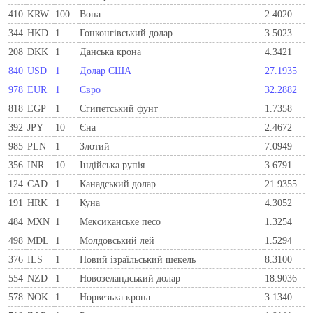
410
KRW
100
Вона
2.4020
344
HKD
1
Гонконгівський долар
3.5023
208
DKK
1
Данська крона
4.3421
840
USD
1
Долар США
27.1935
978
EUR
1
Євро
32.2882
818
EGP
1
Єгипетський фунт
1.7358
392
JPY
10
Єна
2.4672
985
PLN
1
Злотий
7.0949
356
INR
10
Індійська рупія
3.6791
124
CAD
1
Канадський долар
21.9355
191
HRK
1
Куна
4.3052
484
MXN
1
Мексиканське песо
1.3254
498
MDL
1
Молдовський лей
1.5294
376
ILS
1
Новий ізраїльський шекель
8.3100
554
NZD
1
Новозеландський долар
18.9036
578
NOK
1
Норвезька крона
3.1340