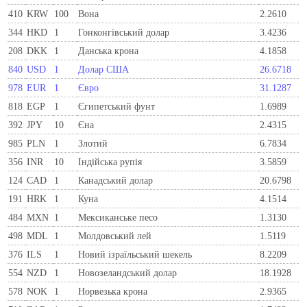
410
KRW
100
Вона
2.2610
344
HKD
1
Гонконгівський долар
3.4236
208
DKK
1
Данська крона
4.1858
840
USD
1
Долар США
26.6718
978
EUR
1
Євро
31.1287
818
EGP
1
Єгипетський фунт
1.6989
392
JPY
10
Єна
2.4315
985
PLN
1
Злотий
6.7834
356
INR
10
Індійська рупія
3.5859
124
CAD
1
Канадський долар
20.6798
191
HRK
1
Куна
4.1514
484
MXN
1
Мексиканське песо
1.3130
498
MDL
1
Молдовський лей
1.5119
376
ILS
1
Новий ізраїльський шекель
8.2209
554
NZD
1
Новозеландський долар
18.1928
578
NOK
1
Норвезька крона
2.9365