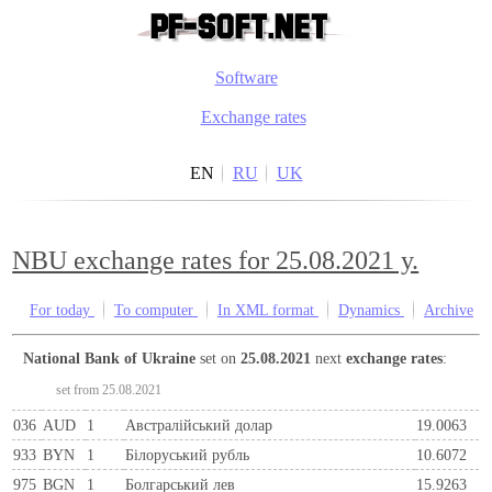
Software
Exchange rates
EN
RU
UK
NBU exchange rates for 25.08.2021 y.
For today
To computer
In XML format
Dynamics
Archive
National Bank of Ukraine
set on
25.08.2021
next
exchange rates
:
set from 25.08.2021
036
AUD
1
Австралійський долар
19.0063
933
BYN
1
Бiлоруський рубль
10.6072
975
BGN
1
Болгарський лев
15.9263