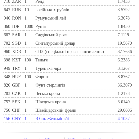
710
ZAR
1
Ренд
1.7433
643
RUB
10
російських рублів
3.5792
946
RON
1
Румунський лей
6.3078
360
IDR
1000
Рупія
1.8450
682
SAR
1
Саудівський ріял
7.1119
702
SGD
1
Сінгапурський долар
19.5670
960
XDR
1
СПЗ (спеціальні права запозичення)
37.7636
398
KZT
100
Теньге
6.2386
949
TRY
1
Турецька ліра
3.1267
348
HUF
100
Форинт
8.8767
826
GBP
1
Фунт стерлінгів
36.3070
203
CZK
1
Чеська крона
1.2178
752
SEK
1
Шведська крона
3.0140
756
CHF
1
Швейцарський франк
29.0606
156
CNY
1
Юань Женьміньбі
4.1037