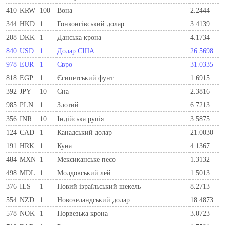
410
KRW
100
Вона
2.2444
344
HKD
1
Гонконгівський долар
3.4139
208
DKK
1
Данська крона
4.1734
840
USD
1
Долар США
26.5698
978
EUR
1
Євро
31.0335
818
EGP
1
Єгипетський фунт
1.6915
392
JPY
10
Єна
2.3816
985
PLN
1
Злотий
6.7213
356
INR
10
Індійська рупія
3.5875
124
CAD
1
Канадський долар
21.0030
191
HRK
1
Куна
4.1367
484
MXN
1
Мексиканське песо
1.3132
498
MDL
1
Молдовський лей
1.5013
376
ILS
1
Новий ізраїльський шекель
8.2713
554
NZD
1
Новозеландський долар
18.4873
578
NOK
1
Норвезька крона
3.0723