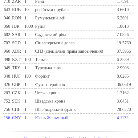
710
ZAR
1
Ренд
1.7591
643
RUB
10
російських рублів
3.6610
946
RON
1
Румунський лей
6.2691
360
IDR
1000
Рупія
1.8613
682
SAR
1
Саудівський ріял
7.0826
702
SGD
1
Сінгапурський долар
19.5769
960
XDR
1
СПЗ (спеціальні права запозичення)
37.5966
398
KZT
100
Теньге
6.2589
949
TRY
1
Турецька ліра
2.9903
348
HUF
100
Форинт
8.6285
826
GBP
1
Фунт стерлінгів
36.0619
203
CZK
1
Чеська крона
1.2162
752
SEK
1
Шведська крона
3.0451
756
CHF
1
Швейцарський франк
28.6220
156
CNY
1
Юань Женьміньбі
4.1132