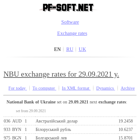
Software
Exchange rates
EN
RU
UK
NBU exchange rates for 29.09.2021 y.
For today
To computer
In XML format
Dynamics
Archive
National Bank of Ukraine
set on
29.09.2021
next
exchange rates
:
set from 29.09.2021
036
AUD
1
Австралійський долар
19.2458
933
BYN
1
Бiлоруський рубль
10.6237
975
BGN
1
Болгарський лев
15.8701