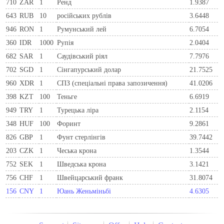
710
ZAR
1
Ренд
1.9387
643
RUB
10
російських рублів
3.6448
946
RON
1
Румунський лей
6.7054
360
IDR
1000
Рупія
2.0404
682
SAR
1
Саудівський ріял
7.7976
702
SGD
1
Сінгапурський долар
21.7525
960
XDR
1
СПЗ (спеціальні права запозичення)
41.0206
398
KZT
100
Теньге
6.6919
949
TRY
1
Турецька ліра
2.1154
348
HUF
100
Форинт
9.2861
826
GBP
1
Фунт стерлінгів
39.7442
203
CZK
1
Чеська крона
1.3544
752
SEK
1
Шведська крона
3.1421
756
CHF
1
Швейцарський франк
31.8074
156
CNY
1
Юань Женьміньбі
4.6305