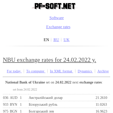
Software
Exchange rates
EN
RU
UK
NBU exchange rates for 24.02.2022 y.
For today
To computer
In XML format
Dynamics
Archive
National Bank of Ukraine
set on
24.02.2022
next
exchange rates
:
set from 24.02.2022
036
AUD
1
Австралійський долар
21.2610
933
BYN
1
Бiлоруський рубль
11.0263
975
BGN
1
Болгарський лев
16.9623