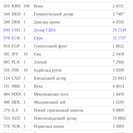
410
KRW
100
Вона
2.4511
344
HKD
1
Гонконгівський долар
3.7487
208
DKK
1
Данська крона
4.4592
840
USD
1
Долар США
29.2549
978
EUR
1
Євро
33.1707
818
EGP
1
Єгипетський фунт
1.8622
392
JPY
10
Єна
2.5418
985
PLN
1
Злотий
7.2960
356
INR
10
Індійська рупія
3.9209
124
CAD
1
Канадський долар
23.0453
191
HRK
1
Куна
4.4014
484
MXN
1
Мексиканське песо
1.4450
498
MDL
1
Молдовський лей
1.6295
376
ILS
1
Новий ізраїльський шекель
9.0809
554
NZD
1
Новозеландський долар
19.8802
578
NOK
1
Норвезька крона
3.3069