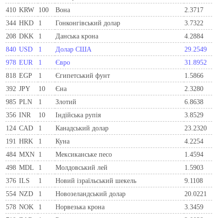
410
KRW
100
Вона
2.3717
344
HKD
1
Гонконгівський долар
3.7322
208
DKK
1
Данська крона
4.2884
840
USD
1
Долар США
29.2549
978
EUR
1
Євро
31.8952
818
EGP
1
Єгипетський фунт
1.5866
392
JPY
10
Єна
2.3280
985
PLN
1
Злотий
6.8638
356
INR
10
Індійська рупія
3.8529
124
CAD
1
Канадський долар
23.2320
191
HRK
1
Куна
4.2254
484
MXN
1
Мексиканське песо
1.4594
498
MDL
1
Молдовський лей
1.5903
376
ILS
1
Новий ізраїльський шекель
9.1108
554
NZD
1
Новозеландський долар
20.0221
578
NOK
1
Норвезька крона
3.3459