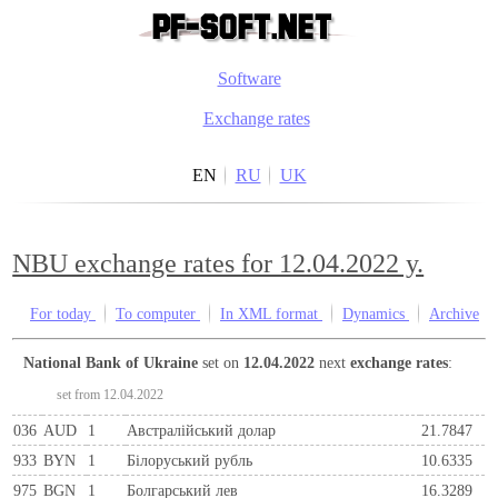
Software
Exchange rates
EN
RU
UK
NBU exchange rates for 12.04.2022 y.
For today
To computer
In XML format
Dynamics
Archive
National Bank of Ukraine
set on
12.04.2022
next
exchange rates
:
set from 12.04.2022
036
AUD
1
Австралійський долар
21.7847
933
BYN
1
Бiлоруський рубль
10.6335
975
BGN
1
Болгарський лев
16.3289