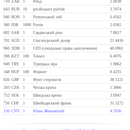
710
ZAR
1
Ренд
2.0038
643
RUB
10
російських рублів
3.5974
946
RON
1
Румунський лей
6.4562
360
IDR
1000
Рупія
2.0365
682
SAR
1
Саудівський ріял
7.8017
702
SGD
1
Сінгапурський долар
21.4416
960
XDR
1
СПЗ (спеціальні права запозичення)
40.0961
398
KZT
100
Теньге
6.4976
949
TRY
1
Турецька ліра
1.9862
348
HUF
100
Форинт
8.4255
826
GBP
1
Фунт стерлінгів
38.1221
203
CZK
1
Чеська крона
1.3066
752
SEK
1
Шведська крона
3.0947
756
CHF
1
Швейцарський франк
31.3272
156
CNY
1
Юань Женьміньбі
4.5936