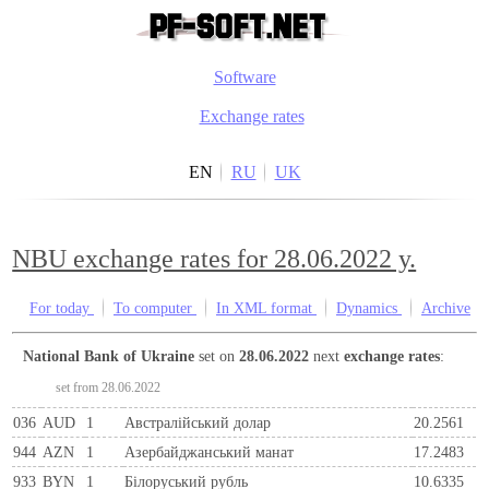
Software
Exchange rates
EN
RU
UK
NBU exchange rates for 28.06.2022 y.
For today
To computer
In XML format
Dynamics
Archive
National Bank of Ukraine
set on
28.06.2022
next
exchange rates
:
set from 28.06.2022
036
AUD
1
Австралійський долар
20.2561
944
AZN
1
Азербайджанський манат
17.2483
933
BYN
1
Бiлоруський рубль
10.6335