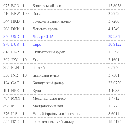
975
BGN
1
Болгарський лев
15.8058
410
KRW
100
Вона
2.2742
344
HKD
1
Гонконгівський долар
3.7286
208
DKK
1
Данська крона
4.1549
840
USD
1
Долар США
29.2549
978
EUR
1
Євро
30.9122
818
EGP
1
Єгипетський фунт
1.5598
392
JPY
10
Єна
2.1601
985
PLN
1
Злотий
6.5746
356
INR
10
Індійська рупія
3.7301
124
CAD
1
Канадський долар
22.6756
191
HRK
1
Куна
4.1035
484
MXN
1
Мексиканське песо
1.4712
498
MDL
1
Молдовський лей
1.5225
376
ILS
1
Новий ізраїльський шекель
8.6011
554
NZD
1
Новозеландський долар
18.4174