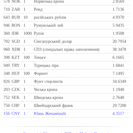
578
NOK
1
Норвезька крона
2.8569
710
ZAR
1
Ренд
1.7136
643
RUB
10
російських рублів
4.9370
946
RON
1
Румунський лей
5.9435
360
IDR
1000
Рупія
1.9508
702
SGD
1
Сінгапурський долар
20.7954
960
XDR
1
СПЗ (спеціальні права запозичення)
38.3478
398
KZT
100
Теньге
6.1665
949
TRY
1
Турецька ліра
1.6841
348
HUF
100
Форинт
7.1495
826
GBP
1
Фунт стерлінгів
34.6349
203
CZK
1
Чеська крона
1.1940
752
SEK
1
Шведська крона
2.7640
756
CHF
1
Швейцарський франк
29.7200
156
CNY
1
Юань Женьміньбі
4.3517