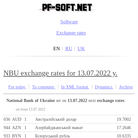
Software
Exchange rates
EN
RU
UK
NBU exchange rates for 13.07.2022 y.
For today
To computer
In XML format
Dynamics
Archive
National Bank of Ukraine
set on
13.07.2022
next
exchange rates
:
set from 13.07.2022
036
AUD
1
Австралійський долар
19.7002
944
AZN
1
Азербайджанський манат
17.2646
933
BYN
1
Бiлоруський рубль
10.6335