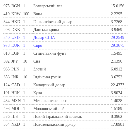
975
BGN
1
Болгарський лев
15.0156
410
KRW
100
Вона
2.2295
344
HKD
1
Гонконгівський долар
3.7268
208
DKK
1
Данська крона
3.9469
840
USD
1
Долар США
29.2549
978
EUR
1
Євро
29.3675
818
EGP
1
Єгипетський фунт
1.5495
392
JPY
10
Єна
2.1390
985
PLN
1
Злотий
6.0912
356
INR
10
Індійська рупія
3.6752
124
CAD
1
Канадський долар
22.4373
191
HRK
1
Куна
3.9074
484
MXN
1
Мексиканське песо
1.4028
498
MDL
1
Молдовський лей
1.5189
376
ILS
1
Новий ізраїльський шекель
8.3962
554
NZD
1
Новозеландський долар
17.8981