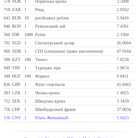
578
NOK
1
Норвезька крона
3.5098
710
ZAR
1
Ренд
2.0562
643
RUB
10
російських рублів
5.9416
946
RON
1
Румунський лей
7.4391
360
IDR
1000
Рупія
2.3304
702
SGD
1
Сінгапурський долар
26.0664
960
XDR
1
СПЗ (спеціальні права запозичення)
47.0164
398
KZT
100
Теньге
7.8258
949
TRY
1
Турецька ліра
1.9674
348
HUF
100
Форинт
9.0411
826
GBP
1
Фунт стерлінгів
41.6663
203
CZK
1
Чеська крона
1.4925
752
SEK
1
Шведська крона
3.3439
756
CHF
1
Швейцарський франк
37.0034
156
CNY
1
Юань Женьміньбі
5.0423