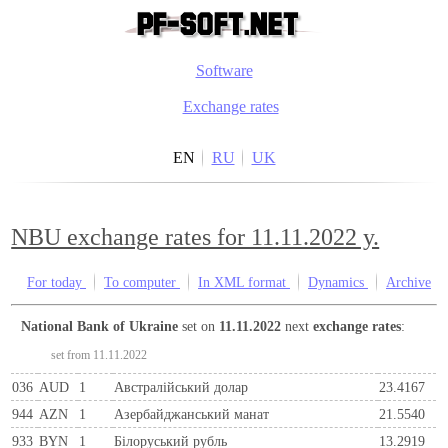
Software
Exchange rates
EN
RU
UK
NBU exchange rates for 11.11.2022 y.
For today
To computer
In XML format
Dynamics
Archive
National Bank of Ukraine
set on
11.11.2022
next
exchange rates
:
set from 11.11.2022
036
AUD
1
Австралійський долар
23.4167
944
AZN
1
Азербайджанський манат
21.5540
933
BYN
1
Бiлоруський рубль
13.2919