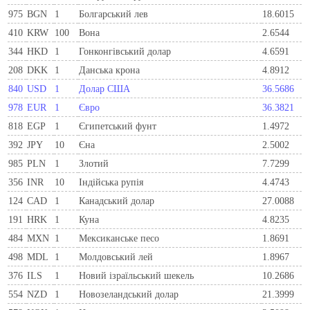
975
BGN
1
Болгарський лев
18.6015
410
KRW
100
Вона
2.6544
344
HKD
1
Гонконгівський долар
4.6591
208
DKK
1
Данська крона
4.8912
840
USD
1
Долар США
36.5686
978
EUR
1
Євро
36.3821
818
EGP
1
Єгипетський фунт
1.4972
392
JPY
10
Єна
2.5002
985
PLN
1
Злотий
7.7299
356
INR
10
Індійська рупія
4.4743
124
CAD
1
Канадський долар
27.0088
191
HRK
1
Куна
4.8235
484
MXN
1
Мексиканське песо
1.8691
498
MDL
1
Молдовський лей
1.8967
376
ILS
1
Новий ізраїльський шекель
10.2686
554
NZD
1
Новозеландський долар
21.3999