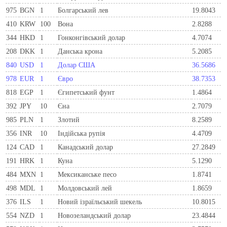
975
BGN
1
Болгарський лев
19.8043
410
KRW
100
Вона
2.8288
344
HKD
1
Гонконгівський долар
4.7074
208
DKK
1
Данська крона
5.2085
840
USD
1
Долар США
36.5686
978
EUR
1
Євро
38.7353
818
EGP
1
Єгипетський фунт
1.4864
392
JPY
10
Єна
2.7079
985
PLN
1
Злотий
8.2589
356
INR
10
Індійська рупія
4.4709
124
CAD
1
Канадський долар
27.2849
191
HRK
1
Куна
5.1290
484
MXN
1
Мексиканське песо
1.8741
498
MDL
1
Молдовський лей
1.8659
376
ILS
1
Новий ізраїльський шекель
10.8015
554
NZD
1
Новозеландський долар
23.4844