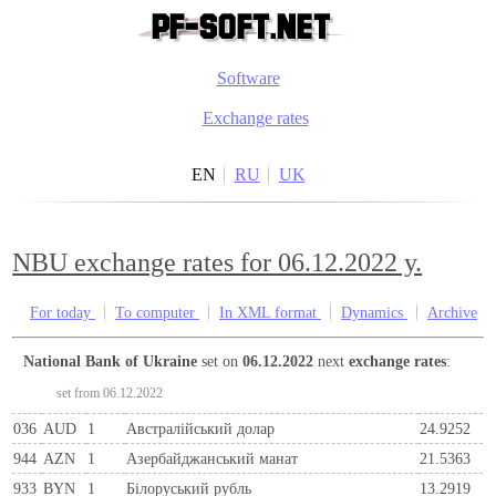
Software
Exchange rates
EN
RU
UK
NBU exchange rates for 06.12.2022 y.
For today
To computer
In XML format
Dynamics
Archive
National Bank of Ukraine
set on
06.12.2022
next
exchange rates
:
set from 06.12.2022
036
AUD
1
Австралійський долар
24.9252
944
AZN
1
Азербайджанський манат
21.5363
933
BYN
1
Бiлоруський рубль
13.2919