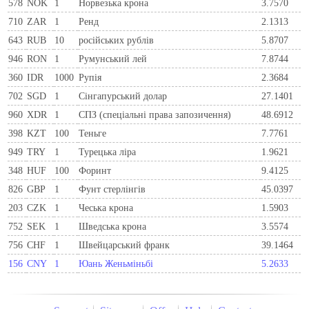
578
NOK
1
Норвезька крона
3.7570
710
ZAR
1
Ренд
2.1313
643
RUB
10
російських рублів
5.8707
946
RON
1
Румунський лей
7.8744
360
IDR
1000
Рупія
2.3684
702
SGD
1
Сінгапурський долар
27.1401
960
XDR
1
СПЗ (спеціальні права запозичення)
48.6912
398
KZT
100
Теньге
7.7761
949
TRY
1
Турецька ліра
1.9621
348
HUF
100
Форинт
9.4125
826
GBP
1
Фунт стерлінгів
45.0397
203
CZK
1
Чеська крона
1.5903
752
SEK
1
Шведська крона
3.5574
756
CHF
1
Швейцарський франк
39.1464
156
CNY
1
Юань Женьміньбі
5.2633