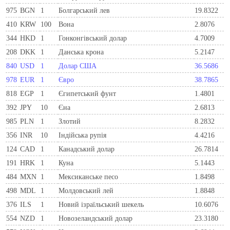
975
BGN
1
Болгарський лев
19.8322
410
KRW
100
Вона
2.8076
344
HKD
1
Гонконгівський долар
4.7009
208
DKK
1
Данська крона
5.2147
840
USD
1
Долар США
36.5686
978
EUR
1
Євро
38.7865
818
EGP
1
Єгипетський фунт
1.4801
392
JPY
10
Єна
2.6813
985
PLN
1
Злотий
8.2832
356
INR
10
Індійська рупія
4.4216
124
CAD
1
Канадський долар
26.7814
191
HRK
1
Куна
5.1443
484
MXN
1
Мексиканське песо
1.8498
498
MDL
1
Молдовський лей
1.8848
376
ILS
1
Новий ізраїльський шекель
10.6076
554
NZD
1
Новозеландський долар
23.3180