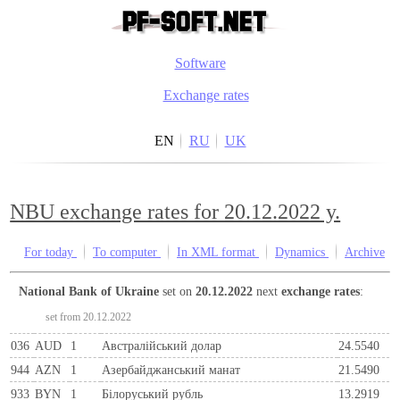
Software
Exchange rates
EN
RU
UK
NBU exchange rates for 20.12.2022 y.
For today
To computer
In XML format
Dynamics
Archive
National Bank of Ukraine
set on
20.12.2022
next
exchange rates
:
set from 20.12.2022
036
AUD
1
Австралійський долар
24.5540
944
AZN
1
Азербайджанський манат
21.5490
933
BYN
1
Бiлоруський рубль
13.2919