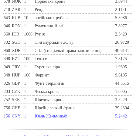
578
NOK
1
Норвезька крона
3.6944
710
ZAR
1
Ренд
2.1171
643
RUB
10
російських рублів
5.3986
946
RON
1
Румунський лей
7.8977
360
IDR
1000
Рупія
2.3429
702
SGD
1
Сінгапурський долар
26.9720
960
XDR
1
СПЗ (спеціальні права запозичення)
48.6141
398
KZT
100
Теньге
7.8175
949
TRY
1
Турецька ліра
1.9605
348
HUF
100
Форинт
9.6195
826
GBP
1
Фунт стерлінгів
44.5515
203
CZK
1
Чеська крона
1.6005
752
SEK
1
Шведська крона
3.5229
756
CHF
1
Швейцарський франк
39.2304
156
CNY
1
Юань Женьміньбі
5.2442