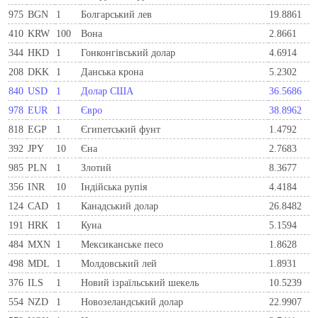
975
BGN
1
Болгарський лев
19.8861
410
KRW
100
Вона
2.8661
344
HKD
1
Гонконгівський долар
4.6914
208
DKK
1
Данська крона
5.2302
840
USD
1
Долар США
36.5686
978
EUR
1
Євро
38.8962
818
EGP
1
Єгипетський фунт
1.4792
392
JPY
10
Єна
2.7683
985
PLN
1
Злотий
8.3677
356
INR
10
Індійська рупія
4.4184
124
CAD
1
Канадський долар
26.8482
191
HRK
1
Куна
5.1594
484
MXN
1
Мексиканське песо
1.8628
498
MDL
1
Молдовський лей
1.8931
376
ILS
1
Новий ізраїльський шекель
10.5239
554
NZD
1
Новозеландський долар
22.9907