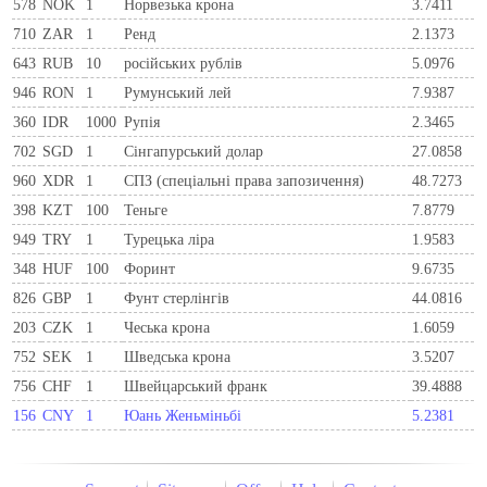
578
NOK
1
Норвезька крона
3.7411
710
ZAR
1
Ренд
2.1373
643
RUB
10
російських рублів
5.0976
946
RON
1
Румунський лей
7.9387
360
IDR
1000
Рупія
2.3465
702
SGD
1
Сінгапурський долар
27.0858
960
XDR
1
СПЗ (спеціальні права запозичення)
48.7273
398
KZT
100
Теньге
7.8779
949
TRY
1
Турецька ліра
1.9583
348
HUF
100
Форинт
9.6735
826
GBP
1
Фунт стерлінгів
44.0816
203
CZK
1
Чеська крона
1.6059
752
SEK
1
Шведська крона
3.5207
756
CHF
1
Швейцарський франк
39.4888
156
CNY
1
Юань Женьміньбі
5.2381