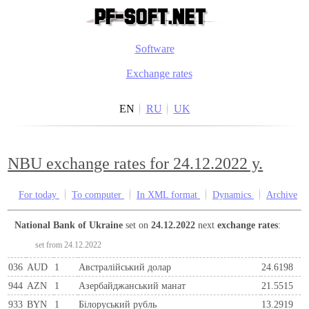
Software
Exchange rates
EN
RU
UK
NBU exchange rates for 24.12.2022 y.
For today
To computer
In XML format
Dynamics
Archive
National Bank of Ukraine
set on
24.12.2022
next
exchange rates
:
set from 24.12.2022
036
AUD
1
Австралійський долар
24.6198
944
AZN
1
Азербайджанський манат
21.5515
933
BYN
1
Бiлоруський рубль
13.2919