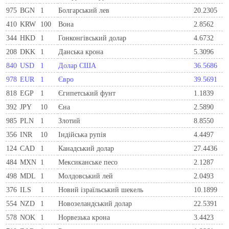
975
BGN
1
Болгарський лев
20.2305
410
KRW
100
Вона
2.8562
344
HKD
1
Гонконгівський долар
4.6732
208
DKK
1
Данська крона
5.3096
840
USD
1
Долар США
36.5686
978
EUR
1
Євро
39.5691
818
EGP
1
Єгипетський фунт
1.1839
392
JPY
10
Єна
2.5890
985
PLN
1
Злотий
8.8550
356
INR
10
Індійська рупія
4.4497
124
CAD
1
Канадський долар
27.4436
484
MXN
1
Мексиканське песо
2.1287
498
MDL
1
Молдовський лей
2.0493
376
ILS
1
Новий ізраїльський шекель
10.1899
554
NZD
1
Новозеландський долар
22.5391
578
NOK
1
Норвезька крона
3.4423