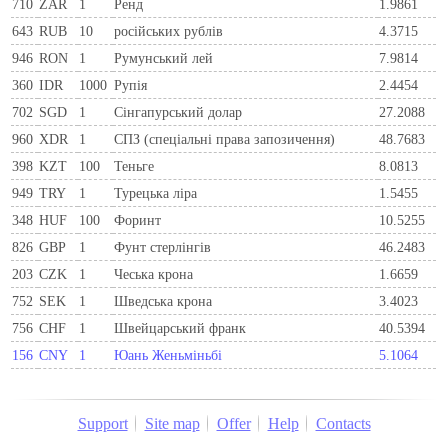
710
ZAR
1
Ренд
1.9861
643
RUB
10
російських рублів
4.3715
946
RON
1
Румунський лей
7.9814
360
IDR
1000
Рупія
2.4454
702
SGD
1
Сінгапурський долар
27.2088
960
XDR
1
СПЗ (спеціальні права запозичення)
48.7683
398
KZT
100
Теньге
8.0813
949
TRY
1
Турецька ліра
1.5455
348
HUF
100
Форинт
10.5255
826
GBP
1
Фунт стерлінгів
46.2483
203
CZK
1
Чеська крона
1.6659
752
SEK
1
Шведська крона
3.4023
756
CHF
1
Швейцарський франк
40.5394
156
CNY
1
Юань Женьміньбі
5.1064
Support
Site map
Offer
Help
Contacts