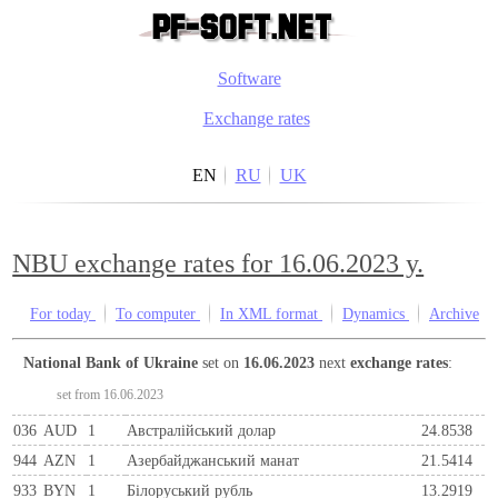
Software
Exchange rates
EN
RU
UK
NBU exchange rates for 16.06.2023 y.
For today
To computer
In XML format
Dynamics
Archive
National Bank of Ukraine
set on
16.06.2023
next
exchange rates
:
set from 16.06.2023
036
AUD
1
Австралійський долар
24.8538
944
AZN
1
Азербайджанський манат
21.5414
933
BYN
1
Бiлоруський рубль
13.2919