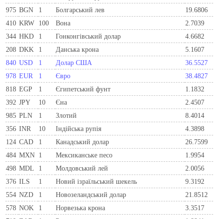
975
BGN
1
Болгарський лев
19.6806
410
KRW
100
Вона
2.7039
344
HKD
1
Гонконгівський долар
4.6682
208
DKK
1
Данська крона
5.1607
840
USD
1
Долар США
36.5527
978
EUR
1
Євро
38.4827
818
EGP
1
Єгипетський фунт
1.1832
392
JPY
10
Єна
2.4507
985
PLN
1
Злотий
8.4014
356
INR
10
Індійська рупія
4.3898
124
CAD
1
Канадський долар
26.7599
484
MXN
1
Мексиканське песо
1.9954
498
MDL
1
Молдовський лей
2.0056
376
ILS
1
Новий ізраїльський шекель
9.3192
554
NZD
1
Новозеландський долар
21.8512
578
NOK
1
Норвезька крона
3.3517