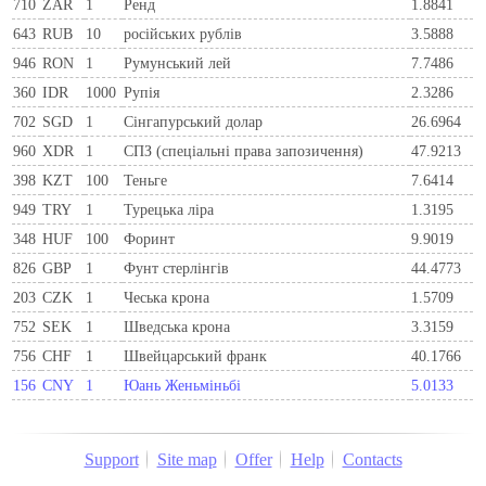
710
ZAR
1
Ренд
1.8841
643
RUB
10
російських рублів
3.5888
946
RON
1
Румунський лей
7.7486
360
IDR
1000
Рупія
2.3286
702
SGD
1
Сінгапурський долар
26.6964
960
XDR
1
СПЗ (спеціальні права запозичення)
47.9213
398
KZT
100
Теньге
7.6414
949
TRY
1
Турецька ліра
1.3195
348
HUF
100
Форинт
9.9019
826
GBP
1
Фунт стерлінгів
44.4773
203
CZK
1
Чеська крона
1.5709
752
SEK
1
Шведська крона
3.3159
756
CHF
1
Швейцарський франк
40.1766
156
CNY
1
Юань Женьміньбі
5.0133
Support
Site map
Offer
Help
Contacts