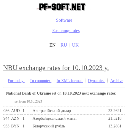
Software
Exchange rates
EN
RU
UK
NBU exchange rates for 10.10.2023 y.
For today
To computer
In XML format
Dynamics
Archive
National Bank of Ukraine
set on
10.10.2023
next
exchange rates
:
set from 10.10.2023
036
AUD
1
Австралійський долар
23.2621
944
AZN
1
Азербайджанський манат
21.5218
933
BYN
1
Бiлоруський рубль
13.2861