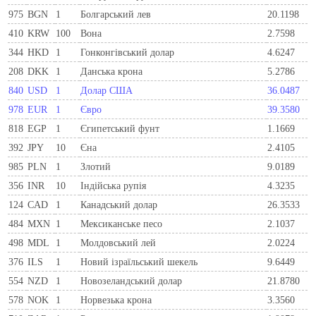
975
BGN
1
Болгарський лев
20.1198
410
KRW
100
Вона
2.7598
344
HKD
1
Гонконгівський долар
4.6247
208
DKK
1
Данська крона
5.2786
840
USD
1
Долар США
36.0487
978
EUR
1
Євро
39.3580
818
EGP
1
Єгипетський фунт
1.1669
392
JPY
10
Єна
2.4105
985
PLN
1
Злотий
9.0189
356
INR
10
Індійська рупія
4.3235
124
CAD
1
Канадський долар
26.3533
484
MXN
1
Мексиканське песо
2.1037
498
MDL
1
Молдовський лей
2.0224
376
ILS
1
Новий ізраїльський шекель
9.6449
554
NZD
1
Новозеландський долар
21.8780
578
NOK
1
Норвезька крона
3.3560