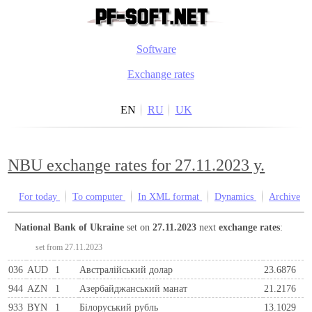
Software
Exchange rates
EN
RU
UK
NBU exchange rates for 27.11.2023 y.
For today
To computer
In XML format
Dynamics
Archive
National Bank of Ukraine
set on
27.11.2023
next
exchange rates
:
set from 27.11.2023
036
AUD
1
Австралійський долар
23.6876
944
AZN
1
Азербайджанський манат
21.2176
933
BYN
1
Бiлоруський рубль
13.1029