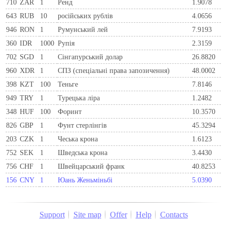
710
ZAR
1
Ренд
1.9078
643
RUB
10
російських рублів
4.0656
946
RON
1
Румунський лей
7.9193
360
IDR
1000
Рупія
2.3159
702
SGD
1
Сінгапурський долар
26.8820
960
XDR
1
СПЗ (спеціальні права запозичення)
48.0002
398
KZT
100
Теньге
7.8146
949
TRY
1
Турецька ліра
1.2482
348
HUF
100
Форинт
10.3570
826
GBP
1
Фунт стерлінгів
45.3294
203
CZK
1
Чеська крона
1.6123
752
SEK
1
Шведська крона
3.4430
756
CHF
1
Швейцарський франк
40.8253
156
CNY
1
Юань Женьміньбі
5.0390
Support
Site map
Offer
Help
Contacts