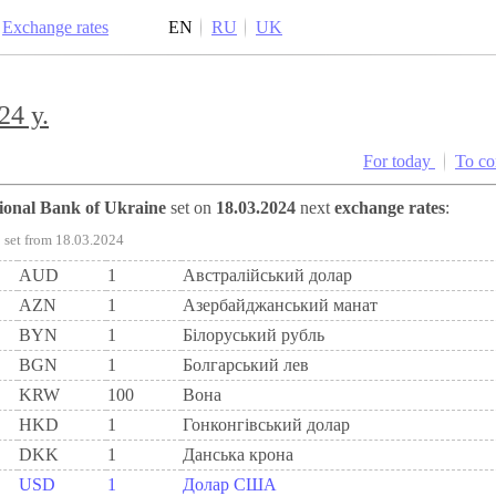
Exchange rates
EN
RU
UK
24 y.
For today
To c
tional Bank of Ukraine
set on
18.03.2024
next
exchange rates
:
set from 18.03.2024
AUD
1
Австралійський долар
AZN
1
Азербайджанський манат
BYN
1
Бiлоруський рубль
BGN
1
Болгарський лев
KRW
100
Вона
HKD
1
Гонконгівський долар
DKK
1
Данська крона
USD
1
Долар США