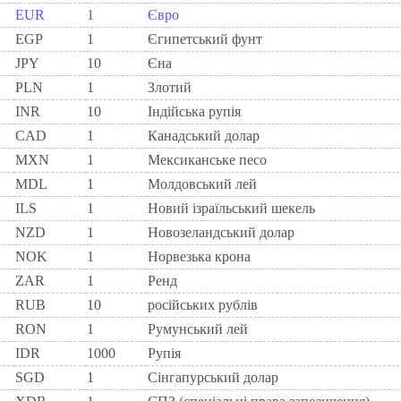
EUR
1
Євро
EGP
1
Єгипетський фунт
JPY
10
Єна
PLN
1
Злотий
INR
10
Індійська рупія
CAD
1
Канадський долар
MXN
1
Мексиканське песо
MDL
1
Молдовський лей
ILS
1
Новий ізраїльський шекель
NZD
1
Новозеландський долар
NOK
1
Норвезька крона
ZAR
1
Ренд
RUB
10
російських рублів
RON
1
Румунський лей
IDR
1000
Рупія
SGD
1
Сінгапурський долар