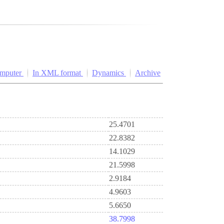
omputer
In XML format
Dynamics
Archive
25.4701
22.8382
14.1029
21.5998
2.9184
4.9603
5.6650
38.7998