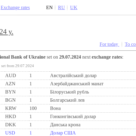
Exchange rates
EN
RU
UK
24 y.
For today
To c
tional Bank of Ukraine
set on
29.07.2024
next
exchange rates
:
set from 29.07.2024
AUD
1
Австралійський долар
AZN
1
Азербайджанський манат
BYN
1
Бiлоруський рубль
BGN
1
Болгарський лев
KRW
100
Вона
HKD
1
Гонконгівський долар
DKK
1
Данська крона
USD
1
Долар США