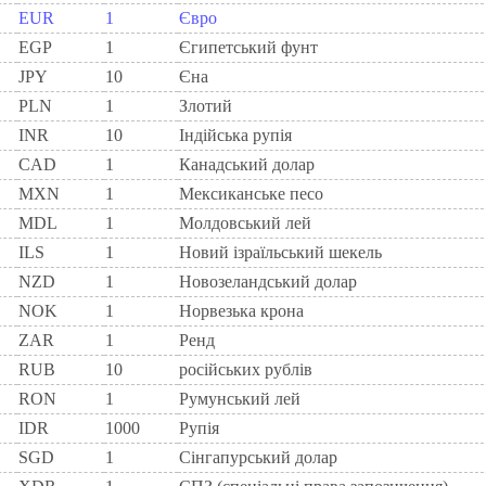
EUR
1
Євро
EGP
1
Єгипетський фунт
JPY
10
Єна
PLN
1
Злотий
INR
10
Індійська рупія
CAD
1
Канадський долар
MXN
1
Мексиканське песо
MDL
1
Молдовський лей
ILS
1
Новий ізраїльський шекель
NZD
1
Новозеландський долар
NOK
1
Норвезька крона
ZAR
1
Ренд
RUB
10
російських рублів
RON
1
Румунський лей
IDR
1000
Рупія
SGD
1
Сінгапурський долар