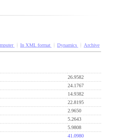
omputer
In XML format
Dynamics
Archive
26.9582
24.1767
14.9382
22.8195
2.9650
5.2643
5.9808
41.0980