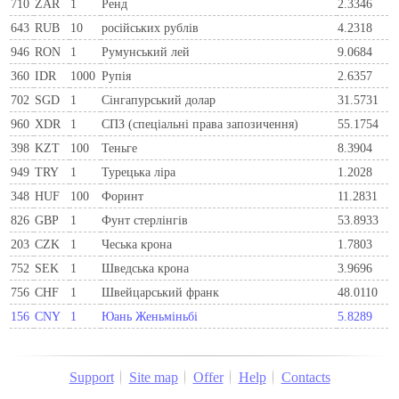
710
ZAR
1
Ренд
2.3346
643
RUB
10
російських рублів
4.2318
946
RON
1
Румунський лей
9.0684
360
IDR
1000
Рупія
2.6357
702
SGD
1
Сінгапурський долар
31.5731
960
XDR
1
СПЗ (спеціальні права запозичення)
55.1754
398
KZT
100
Теньге
8.3904
949
TRY
1
Турецька ліра
1.2028
348
HUF
100
Форинт
11.2831
826
GBP
1
Фунт стерлінгів
53.8933
203
CZK
1
Чеська крона
1.7803
752
SEK
1
Шведська крона
3.9696
756
CHF
1
Швейцарський франк
48.0110
156
CNY
1
Юань Женьміньбі
5.8289
Support
Site map
Offer
Help
Contacts