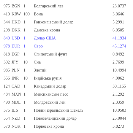
975
BGN
1
Болгарський лев
23.0737
410
KRW
100
Вона
3.0646
344
HKD
1
Гонконгівський долар
5.2991
208
DKK
1
Данська крона
6.0505
840
USD
1
Долар США
41.1934
978
EUR
1
Євро
45.1274
818
EGP
1
Єгипетський фунт
0.8492
392
JPY
10
Єна
2.7699
985
PLN
1
Злотий
10.4994
356
INR
10
Індійська рупія
4.9062
124
CAD
1
Канадський долар
30.1165
484
MXN
1
Мексиканське песо
2.1292
498
MDL
1
Молдовський лей
2.3359
376
ILS
1
Новий ізраїльський шекель
10.9583
554
NZD
1
Новозеландський долар
25.0044
578
NOK
1
Норвезька крона
3.8273