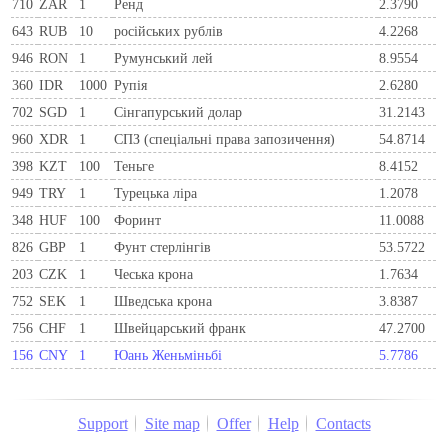
710
ZAR
1
Ренд
2.3790
643
RUB
10
російських рублів
4.2268
946
RON
1
Румунський лей
8.9554
360
IDR
1000
Рупія
2.6280
702
SGD
1
Сінгапурський долар
31.2143
960
XDR
1
СПЗ (спеціальні права запозичення)
54.8714
398
KZT
100
Теньге
8.4152
949
TRY
1
Турецька ліра
1.2078
348
HUF
100
Форинт
11.0088
826
GBP
1
Фунт стерлінгів
53.5722
203
CZK
1
Чеська крона
1.7634
752
SEK
1
Шведська крона
3.8387
756
CHF
1
Швейцарський франк
47.2700
156
CNY
1
Юань Женьміньбі
5.7786
Support
Site map
Offer
Help
Contacts