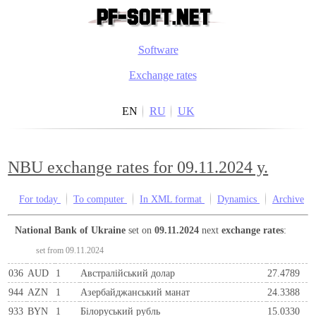
Software
Exchange rates
EN
RU
UK
NBU exchange rates for 09.11.2024 y.
For today
To computer
In XML format
Dynamics
Archive
National Bank of Ukraine
set on
09.11.2024
next
exchange rates
:
set from 09.11.2024
036
AUD
1
Австралійський долар
27.4789
944
AZN
1
Азербайджанський манат
24.3388
933
BYN
1
Бiлоруський рубль
15.0330