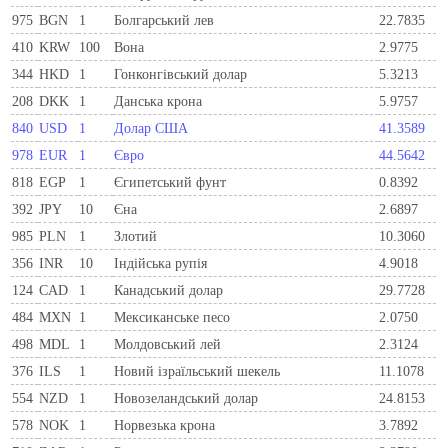
975
BGN
1
Болгарський лев
22.7835
410
KRW
100
Вона
2.9775
344
HKD
1
Гонконгівський долар
5.3213
208
DKK
1
Данська крона
5.9757
840
USD
1
Долар США
41.3589
978
EUR
1
Євро
44.5642
818
EGP
1
Єгипетський фунт
0.8392
392
JPY
10
Єна
2.6897
985
PLN
1
Злотий
10.3060
356
INR
10
Індійська рупія
4.9018
124
CAD
1
Канадський долар
29.7728
484
MXN
1
Мексиканське песо
2.0750
498
MDL
1
Молдовський лей
2.3124
376
ILS
1
Новий ізраїльський шекель
11.1078
554
NZD
1
Новозеландський долар
24.8153
578
NOK
1
Норвезька крона
3.7892