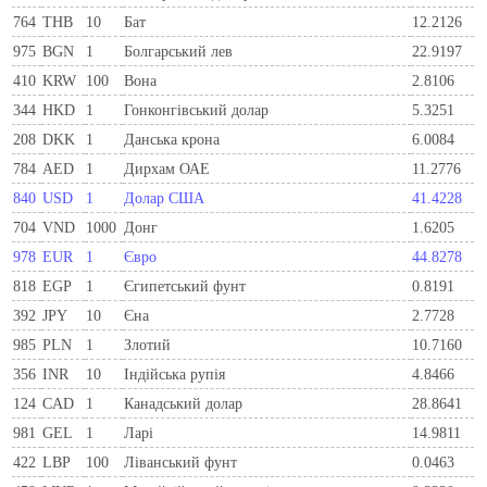
764
THB
10
Бат
12.2126
975
BGN
1
Болгарський лев
22.9197
410
KRW
100
Вона
2.8106
344
HKD
1
Гонконгівський долар
5.3251
208
DKK
1
Данська крона
6.0084
784
AED
1
Дирхам ОАЕ
11.2776
840
USD
1
Долар США
41.4228
704
VND
1000
Донг
1.6205
978
EUR
1
Євро
44.8278
818
EGP
1
Єгипетський фунт
0.8191
392
JPY
10
Єна
2.7728
985
PLN
1
Злотий
10.7160
356
INR
10
Індійська рупія
4.8466
124
CAD
1
Канадський долар
28.8641
981
GEL
1
Ларi
14.9811
422
LBP
100
Ліванський фунт
0.0463