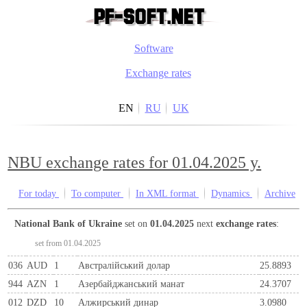
Software
Exchange rates
EN
RU
UK
NBU exchange rates for 01.04.2025 y.
For today
To computer
In XML format
Dynamics
Archive
National Bank of Ukraine
set on
01.04.2025
next
exchange rates
:
set from 01.04.2025
036
AUD
1
Австралійський долар
25.8893
944
AZN
1
Азербайджанський манат
24.3707
012
DZD
10
Алжирський динар
3.0980