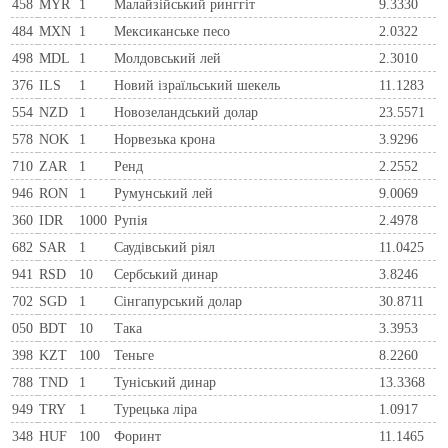
458
MYR
1
Малайзійський ринггіт
9.3330
484
MXN
1
Мексиканське песо
2.0322
498
MDL
1
Молдовський лей
2.3010
376
ILS
1
Новий ізраїльський шекель
11.1283
554
NZD
1
Новозеландський долар
23.5571
578
NOK
1
Норвезька крона
3.9296
710
ZAR
1
Ренд
2.2552
946
RON
1
Румунський лей
9.0069
360
IDR
1000
Рупія
2.4978
682
SAR
1
Саудівський ріял
11.0425
941
RSD
10
Сербський динар
3.8246
702
SGD
1
Сінгапурський долар
30.8711
050
BDT
10
Така
3.3953
398
KZT
100
Теньге
8.2260
788
TND
1
Туніський динар
13.3368
949
TRY
1
Турецька ліра
1.0917
348
HUF
100
Форинт
11.1465