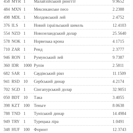
458
MYR
1
Малайзійський ринггіт
9.9652
484
MXN
1
Мексиканське песо
2.2388
498
MDL
1
Молдовський лей
2.4752
376
ILS
1
Новий ізраїльський шекель
12.4103
554
NZD
1
Новозеландський долар
25.5640
578
NOK
1
Норвезька крона
4.1715
710
ZAR
1
Ренд
2.3777
946
RON
1
Румунський лей
9.7387
360
IDR
1000
Рупія
2.5811
682
SAR
1
Саудівський ріял
11.1509
941
RSD
10
Сербський динар
4.2174
702
SGD
1
Сінгапурський долар
32.9051
050
BDT
10
Така
3.4055
398
KZT
100
Теньге
8.0638
788
TND
1
Туніський динар
14.4984
949
TRY
1
Турецька ліра
1.0491
348
HUF
100
Форинт
12.3743