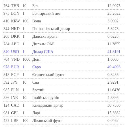
764
THB
10
Бат
12.9075
975
BGN
1
Болгарський лев
25.2622
410
KRW
100
Вона
3.0902
344
HKD
1
Гонконгівський долар
5.3273
208
DKK
1
Данська крона
6.6228
784
AED
1
Дирхам ОАЕ
11.3855
840
USD
1
Долар США
41.8191
704
VND
1000
Донг
1.6003
978
EUR
1
Євро
49.4093
818
EGP
1
Єгипетський фунт
0.8455
392
JPY
10
Єна
2.9291
985
PLN
1
Злотий
11.6436
356
INR
10
Індійська рупія
4.8895
124
CAD
1
Канадський долар
30.7358
981
GEL
1
Ларi
15.3662
422
LBP
100
Ліванський фунт
0.0467