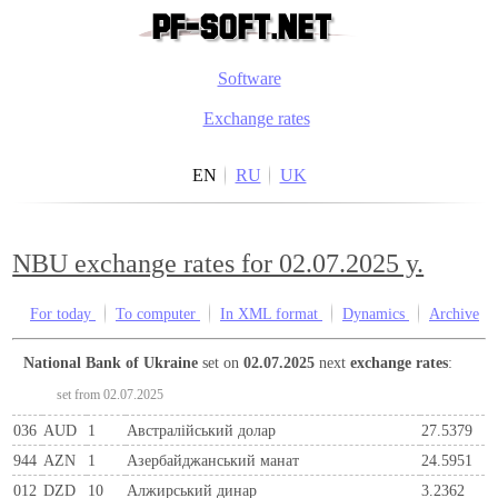
Software
Exchange rates
EN
RU
UK
NBU exchange rates for 02.07.2025 y.
For today
To computer
In XML format
Dynamics
Archive
National Bank of Ukraine
set on
02.07.2025
next
exchange rates
:
set from 02.07.2025
036
AUD
1
Австралійський долар
27.5379
944
AZN
1
Азербайджанський манат
24.5951
012
DZD
10
Алжирський динар
3.2362