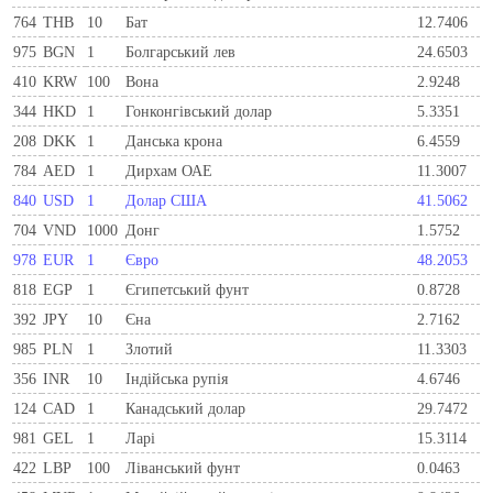
764
THB
10
Бат
12.7406
975
BGN
1
Болгарський лев
24.6503
410
KRW
100
Вона
2.9248
344
HKD
1
Гонконгівський долар
5.3351
208
DKK
1
Данська крона
6.4559
784
AED
1
Дирхам ОАЕ
11.3007
840
USD
1
Долар США
41.5062
704
VND
1000
Донг
1.5752
978
EUR
1
Євро
48.2053
818
EGP
1
Єгипетський фунт
0.8728
392
JPY
10
Єна
2.7162
985
PLN
1
Злотий
11.3303
356
INR
10
Індійська рупія
4.6746
124
CAD
1
Канадський долар
29.7472
981
GEL
1
Ларi
15.3114
422
LBP
100
Ліванський фунт
0.0463