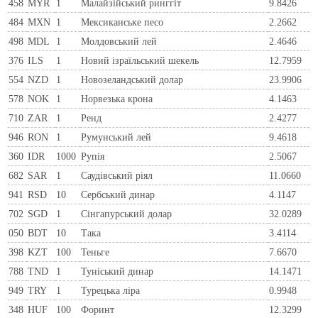
458
MYR
1
Малайзійський ринггіт
9.8426
484
MXN
1
Мексиканське песо
2.2662
498
MDL
1
Молдовський лей
2.4646
376
ILS
1
Новий ізраїльський шекель
12.7959
554
NZD
1
Новозеландський долар
23.9906
578
NOK
1
Норвезька крона
4.1463
710
ZAR
1
Ренд
2.4277
946
RON
1
Румунський лей
9.4618
360
IDR
1000
Рупія
2.5067
682
SAR
1
Саудівський ріял
11.0660
941
RSD
10
Сербський динар
4.1147
702
SGD
1
Сінгапурський долар
32.0289
050
BDT
10
Така
3.4114
398
KZT
100
Теньге
7.6670
788
TND
1
Туніський динар
14.1471
949
TRY
1
Турецька ліра
0.9948
348
HUF
100
Форинт
12.3299