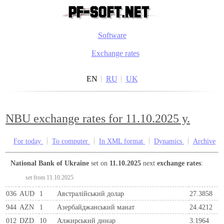
Software
Exchange rates
EN
RU
UK
NBU exchange rates for 11.10.2025 y.
For today
To computer
In XML format
Dynamics
Archive
National Bank of Ukraine
set on
11.10.2025
next
exchange rates
:
set from 11.10.2025
036
AUD
1
Австралійський долар
27.3858
944
AZN
1
Азербайджанський манат
24.4212
012
DZD
10
Алжирський динар
3.1964