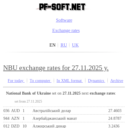
Software
Exchange rates
EN
RU
UK
NBU exchange rates for 27.11.2025 y.
For today
To computer
In XML format
Dynamics
Archive
National Bank of Ukraine
set on
27.11.2025
next
exchange rates
:
set from 27.11.2025
036
AUD
1
Австралійський долар
27.4603
944
AZN
1
Азербайджанський манат
24.8787
012
DZD
10
Алжирський динар
3.2436