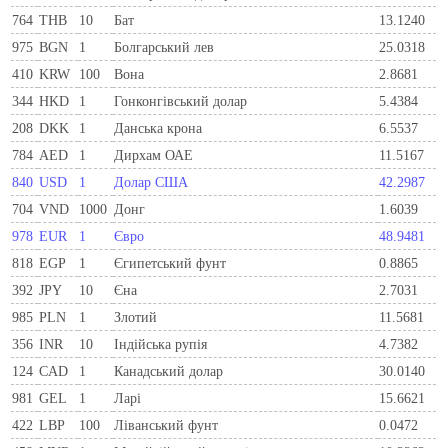
764
THB
10
Бат
13.1240
975
BGN
1
Болгарський лев
25.0318
410
KRW
100
Вона
2.8681
344
HKD
1
Гонконгівський долар
5.4384
208
DKK
1
Данська крона
6.5537
784
AED
1
Дирхам ОАЕ
11.5167
840
USD
1
Долар США
42.2987
704
VND
1000
Донг
1.6039
978
EUR
1
Євро
48.9481
818
EGP
1
Єгипетський фунт
0.8865
392
JPY
10
Єна
2.7031
985
PLN
1
Злотий
11.5681
356
INR
10
Індійська рупія
4.7382
124
CAD
1
Канадський долар
30.0140
981
GEL
1
Ларi
15.6621
422
LBP
100
Ліванський фунт
0.0472