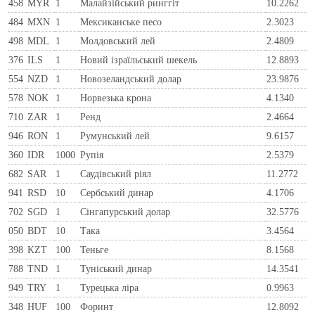
458
MYR
1
Малайзійський ринггіт
10.2262
484
MXN
1
Мексиканське песо
2.3023
498
MDL
1
Молдовський лей
2.4809
376
ILS
1
Новий ізраїльський шекель
12.8893
554
NZD
1
Новозеландський долар
23.9876
578
NOK
1
Норвезька крона
4.1340
710
ZAR
1
Ренд
2.4664
946
RON
1
Румунський лей
9.6157
360
IDR
1000
Рупія
2.5379
682
SAR
1
Саудівський ріял
11.2772
941
RSD
10
Сербський динар
4.1706
702
SGD
1
Сінгапурський долар
32.5776
050
BDT
10
Така
3.4564
398
KZT
100
Теньге
8.1568
788
TND
1
Туніський динар
14.3541
949
TRY
1
Турецька ліра
0.9963
348
HUF
100
Форинт
12.8092