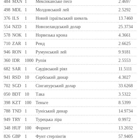
484
MXN
1
Мексиканське песо
2.4697
498
MDL
1
Молдовський лей
2.5292
376
ILS
1
Новий ізраїльський шекель
13.7460
554
NZD
1
Новозеландський долар
25.3734
578
NOK
1
Норвезька крона
4.3661
710
ZAR
1
Ренд
2.6625
946
RON
1
Румунський лей
9.9181
360
IDR
1000
Рупія
2.5553
682
SAR
1
Саудівський ріял
11.5111
941
RSD
10
Сербський динар
4.3027
702
SGD
1
Сінгапурський долар
33.6268
050
BDT
10
Така
3.5322
398
KZT
100
Теньге
8.5399
788
TND
1
Туніський динар
14.9734
949
TRY
1
Турецька ліра
0.9972
348
HUF
100
Форинт
13.2032
826
GBP
1
Фунт стерлінгів
57.9405