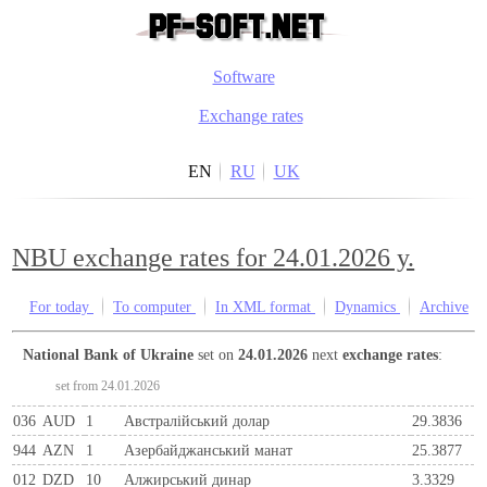
Software
Exchange rates
EN
RU
UK
NBU exchange rates for 24.01.2026 y.
For today
To computer
In XML format
Dynamics
Archive
National Bank of Ukraine
set on
24.01.2026
next
exchange rates
:
set from 24.01.2026
036
AUD
1
Австралійський долар
29.3836
944
AZN
1
Азербайджанський манат
25.3877
012
DZD
10
Алжирський динар
3.3329