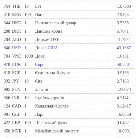
764
THB
10
Бат
13.7803
410
KRW
100
Вона
2.9404
344
HKD
1
Гонконгівський долар
5.5355
208
DKK
1
Данська крона
6.7641
784
AED
1
Дирхам ОАЕ
11.7524
840
USD
1
Долар США
43.1667
704
VND
1000
Донг
1.6431
978
EUR
1
Євро
50.5201
818
EGP
1
Єгипетський фунт
0.9155
392
JPY
10
Єна
2.7183
985
PLN
1
Злотий
12.0074
356
INR
10
Індійська рупія
4.7114
124
CAD
1
Канадський долар
31.2417
981
GEL
1
Ларi
16.0358
422
LBP
100
Ліванський фунт
0.0482
458
MYR
1
Малайзійський ринггіт
10.6901