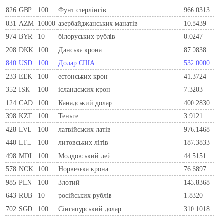
826
GBP
100
Фунт стерлінгів
966.0313
031
AZM
10000
азербайджанських манатів
10.8439
974
BYR
10
білоруських рублів
0.0247
208
DKK
100
Данська крона
87.0838
840
USD
100
Долар США
532.0000
233
EEK
100
естонських крон
41.3724
352
ISK
100
ісландських крон
7.3203
124
CAD
100
Канадський долар
400.2830
398
KZT
100
Теньге
3.9121
428
LVL
100
латвійських латів
976.1468
440
LTL
100
литовських літів
187.3833
498
MDL
100
Молдовський лей
44.5151
578
NOK
100
Норвезька крона
76.6897
985
PLN
100
Злотий
143.8368
643
RUB
10
російських рублів
1.8320
702
SGD
100
Сінгапурський долар
310.1018