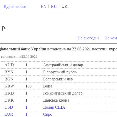
Курси валют
EN
RU
UK
 р.
На сьогодні
На ко
аціональний банк України
встановив на
22.06.2021
наступні
кур
встановлені з 22.06.2021
AUD
1
Австралійський долар
BYN
1
Бiлоруський рубль
BGN
1
Болгарський лев
KRW
100
Вона
HKD
1
Гонконгівський долар
DKK
1
Данська крона
USD
1
Долар США
EUR
1
Євро