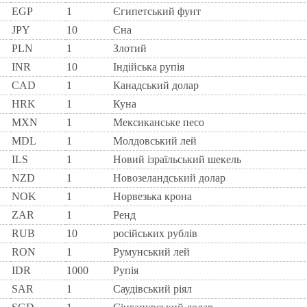
EGP
1
Єгипетський фунт
JPY
10
Єна
PLN
1
Злотий
INR
10
Індійська рупія
CAD
1
Канадський долар
HRK
1
Куна
MXN
1
Мексиканське песо
MDL
1
Молдовський лей
ILS
1
Новий ізраїльський шекель
NZD
1
Новозеландський долар
NOK
1
Норвезька крона
ZAR
1
Ренд
RUB
10
російських рублів
RON
1
Румунський лей
IDR
1000
Рупія
SAR
1
Саудівський ріял