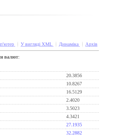
мп'ютер
У вигляді XML
Динаміка
Архів
си валют
:
20.3856
10.8267
16.5129
2.4020
3.5023
4.3421
27.1935
32.2882