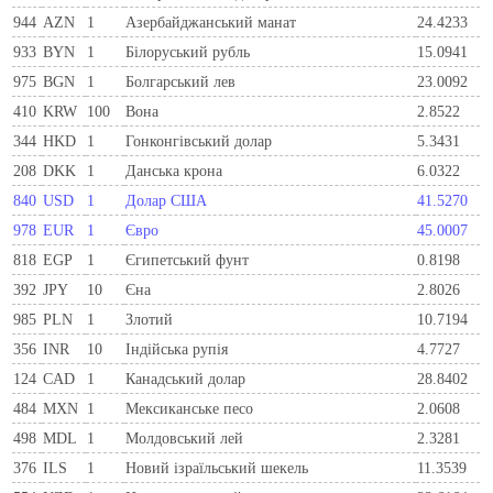
944
AZN
1
Азербайджанський манат
24.4233
933
BYN
1
Бiлоруський рубль
15.0941
975
BGN
1
Болгарський лев
23.0092
410
KRW
100
Вона
2.8522
344
HKD
1
Гонконгівський долар
5.3431
208
DKK
1
Данська крона
6.0322
840
USD
1
Долар США
41.5270
978
EUR
1
Євро
45.0007
818
EGP
1
Єгипетський фунт
0.8198
392
JPY
10
Єна
2.8026
985
PLN
1
Злотий
10.7194
356
INR
10
Індійська рупія
4.7727
124
CAD
1
Канадський долар
28.8402
484
MXN
1
Мексиканське песо
2.0608
498
MDL
1
Молдовський лей
2.3281
376
ILS
1
Новий ізраїльський шекель
11.3539