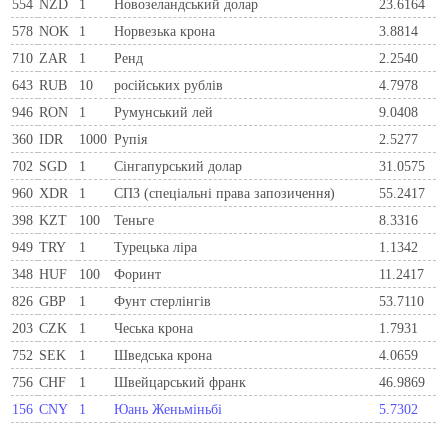
554
NZD
1
Новозеландський долар
23.6164
578
NOK
1
Норвезька крона
3.8814
710
ZAR
1
Ренд
2.2540
643
RUB
10
російських рублів
4.7978
946
RON
1
Румунський лей
9.0408
360
IDR
1000
Рупія
2.5277
702
SGD
1
Сінгапурський долар
31.0575
960
XDR
1
СПЗ (спеціальні права запозичення)
55.2417
398
KZT
100
Теньге
8.3316
949
TRY
1
Турецька ліра
1.1342
348
HUF
100
Форинт
11.2417
826
GBP
1
Фунт стерлінгів
53.7110
203
CZK
1
Чеська крона
1.7931
752
SEK
1
Шведська крона
4.0659
756
CHF
1
Швейцарський франк
46.9869
156
CNY
1
Юань Женьміньбі
5.7302