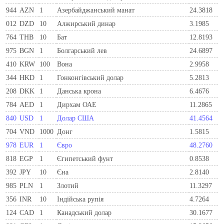
944
AZN
1
Азербайджанський манат
24.3818
012
DZD
10
Алжирський динар
3.1985
764
THB
10
Бат
12.8193
975
BGN
1
Болгарський лев
24.6897
410
KRW
100
Вона
2.9958
344
HKD
1
Гонконгівський долар
5.2813
208
DKK
1
Данська крона
6.4676
784
AED
1
Дирхам ОАЕ
11.2865
840
USD
1
Долар США
41.4564
704
VND
1000
Донг
1.5815
978
EUR
1
Євро
48.2760
818
EGP
1
Єгипетський фунт
0.8538
392
JPY
10
Єна
2.8140
985
PLN
1
Злотий
11.3297
356
INR
10
Індійська рупія
4.7264
124
CAD
1
Канадський долар
30.1677