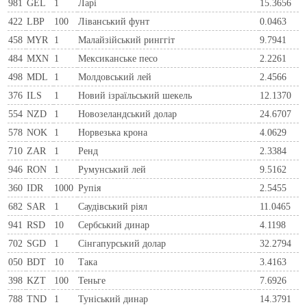
981
GEL
1
Ларi
15.3656
422
LBP
100
Ліванський фунт
0.0463
458
MYR
1
Малайзійський ринггіт
9.7941
484
MXN
1
Мексиканське песо
2.2261
498
MDL
1
Молдовський лей
2.4566
376
ILS
1
Новий ізраїльський шекель
12.1370
554
NZD
1
Новозеландський долар
24.6707
578
NOK
1
Норвезька крона
4.0629
710
ZAR
1
Ренд
2.3384
946
RON
1
Румунський лей
9.5162
360
IDR
1000
Рупія
2.5455
682
SAR
1
Саудівський ріял
11.0465
941
RSD
10
Сербський динар
4.1198
702
SGD
1
Сінгапурський долар
32.2794
050
BDT
10
Така
3.4163
398
KZT
100
Теньге
7.6926
788
TND
1
Туніський динар
14.3791