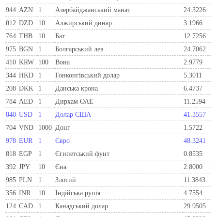
944
AZN
1
Азербайджанський манат
24.3226
012
DZD
10
Алжирський динар
3.1966
764
THB
10
Бат
12.7256
975
BGN
1
Болгарський лев
24.7062
410
KRW
100
Вона
2.9779
344
HKD
1
Гонконгівський долар
5.3011
208
DKK
1
Данська крона
6.4737
784
AED
1
Дирхам ОАЕ
11.2594
840
USD
1
Долар США
41.3557
704
VND
1000
Донг
1.5722
978
EUR
1
Євро
48.3241
818
EGP
1
Єгипетський фунт
0.8535
392
JPY
10
Єна
2.8000
985
PLN
1
Злотий
11.3843
356
INR
10
Індійська рупія
4.7554
124
CAD
1
Канадський долар
29.9505