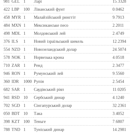
981
GEL
1
Ларi
15.3328
422
LBP
100
Ліванський фунт
0.0462
458
MYR
1
Малайзійський ринггіт
9.7913
484
MXN
1
Мексиканське песо
2.2011
498
MDL
1
Молдовський лей
2.4749
376
ILS
1
Новий ізраїльський шекель
12.2394
554
NZD
1
Новозеландський долар
24.5074
578
NOK
1
Норвезька крона
4.0518
710
ZAR
1
Ренд
2.3477
946
RON
1
Румунський лей
9.5560
360
IDR
1000
Рупія
2.5454
682
SAR
1
Саудівський ріял
11.0205
941
RSD
10
Сербський динар
4.1240
702
SGD
1
Сінгапурський долар
32.2361
050
BDT
10
Така
3.4052
398
KZT
100
Теньге
7.6807
788
TND
1
Туніський динар
14.2981