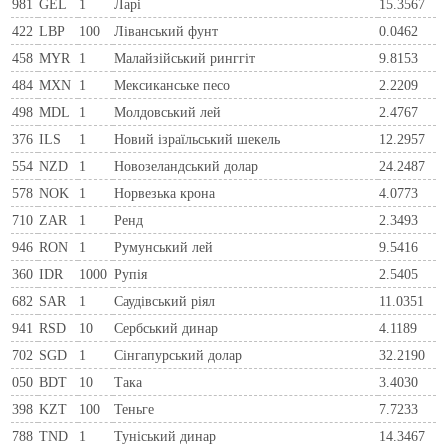
981
GEL
1
Ларi
15.3567
422
LBP
100
Ліванський фунт
0.0462
458
MYR
1
Малайзійський ринггіт
9.8153
484
MXN
1
Мексиканське песо
2.2209
498
MDL
1
Молдовський лей
2.4767
376
ILS
1
Новий ізраїльський шекель
12.2957
554
NZD
1
Новозеландський долар
24.2487
578
NOK
1
Норвезька крона
4.0773
710
ZAR
1
Ренд
2.3493
946
RON
1
Румунський лей
9.5416
360
IDR
1000
Рупія
2.5405
682
SAR
1
Саудівський ріял
11.0351
941
RSD
10
Сербський динар
4.1189
702
SGD
1
Сінгапурський долар
32.2190
050
BDT
10
Така
3.4030
398
KZT
100
Теньге
7.7233
788
TND
1
Туніський динар
14.3467