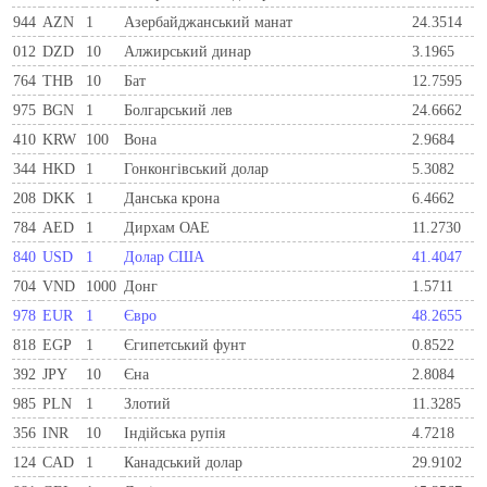
944
AZN
1
Азербайджанський манат
24.3514
012
DZD
10
Алжирський динар
3.1965
764
THB
10
Бат
12.7595
975
BGN
1
Болгарський лев
24.6662
410
KRW
100
Вона
2.9684
344
HKD
1
Гонконгівський долар
5.3082
208
DKK
1
Данська крона
6.4662
784
AED
1
Дирхам ОАЕ
11.2730
840
USD
1
Долар США
41.4047
704
VND
1000
Донг
1.5711
978
EUR
1
Євро
48.2655
818
EGP
1
Єгипетський фунт
0.8522
392
JPY
10
Єна
2.8084
985
PLN
1
Злотий
11.3285
356
INR
10
Індійська рупія
4.7218
124
CAD
1
Канадський долар
29.9102