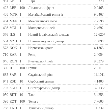
981
GEL
1
Ларi
15.3700
422
LBP
100
Ліванський фунт
0.0465
458
MYR
1
Малайзійський ринггіт
9.8467
484
MXN
1
Мексиканське песо
2.2598
498
MDL
1
Молдовський лей
2.4692
376
ILS
1
Новий ізраїльський шекель
12.6207
554
NZD
1
Новозеландський долар
23.8948
578
NOK
1
Норвезька крона
4.1365
710
ZAR
1
Ренд
2.4054
946
RON
1
Румунський лей
9.5379
360
IDR
1000
Рупія
2.5115
682
SAR
1
Саудівський ріял
11.1011
941
RSD
10
Сербський динар
4.1408
702
SGD
1
Сінгапурський долар
32.1338
050
BDT
10
Така
3.4253
398
KZT
100
Теньге
7.7608
788
TND
1
Туніський динар
14.2320