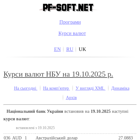
Програми
Курси валют
EN
RU
UK
Курси валют НБУ на 19.10.2025 р.
На сьогодні
На комп'ютер
У вигляді XML
Динаміка
Архів
Національний банк України
встановив на
19.10.2025
наступні
курси валют
:
встановлені з 19.10.2025
036
AUD
1
Австралійський долар
27.0883