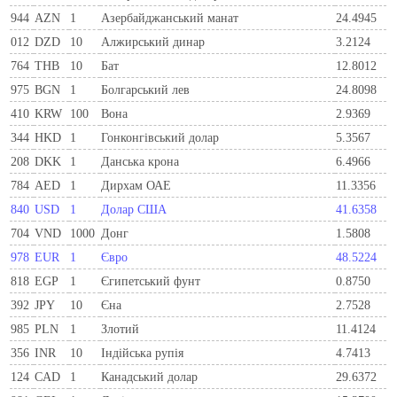
944
AZN
1
Азербайджанський манат
24.4945
012
DZD
10
Алжирський динар
3.2124
764
THB
10
Бат
12.8012
975
BGN
1
Болгарський лев
24.8098
410
KRW
100
Вона
2.9369
344
HKD
1
Гонконгівський долар
5.3567
208
DKK
1
Данська крона
6.4966
784
AED
1
Дирхам ОАЕ
11.3356
840
USD
1
Долар США
41.6358
704
VND
1000
Донг
1.5808
978
EUR
1
Євро
48.5224
818
EGP
1
Єгипетський фунт
0.8750
392
JPY
10
Єна
2.7528
985
PLN
1
Злотий
11.4124
356
INR
10
Індійська рупія
4.7413
124
CAD
1
Канадський долар
29.6372